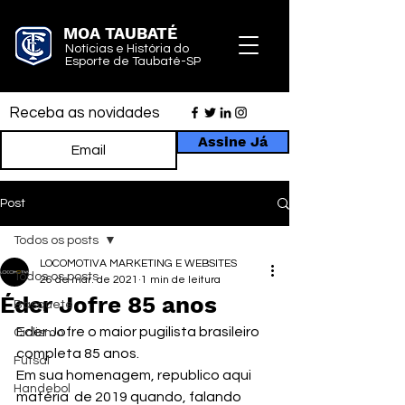
MOA TAUBATÉ
Notícias e História do
Esporte de Taubaté-SP
Receba as novidades
Assine Já
Post
Todos os posts
LOCOMOTIVA MARKETING E WEBSITES
Todos os posts
26 de mar. de 2021
1 min de leitura
Éder Jofre 85 anos
Basquete
Eder Jofre o maior pugilista brasileiro 
Ciclismo
completa 85 anos.
Futsal
Em sua homenagem, republico aqui 
Handebol
matéria  de 2019 quando, falando 