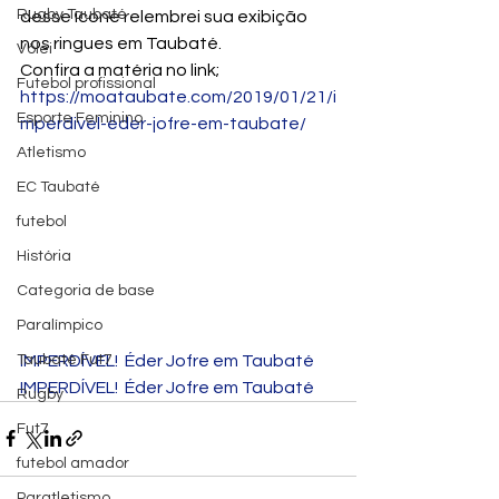
Rugby Taubaté
desse ícone relembrei sua exibição 
nos ringues em Taubaté.
Vôlei
Confira a matéria no link; 
Futebol profissional
https://moataubate.com/2019/01/21/i
Esporte Feminino
mperdivel-eder-jofre-em-taubate/
Atletismo
EC Taubaté
futebol
História
Categoria de base
Paralímpico
IMPERDÍVEL!  Éder Jofre em Taubaté
Taubaté Fut7
IMPERDÍVEL!  Éder Jofre em Taubaté
Rugby
Fut7
futebol amador
Paratletismo