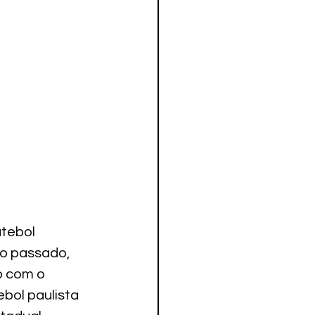
utebol 
o passado, 
o com o 
bol paulista 