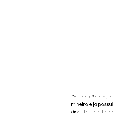
Douglas Baldini, d
mineiro e já possu
disputou a elite d