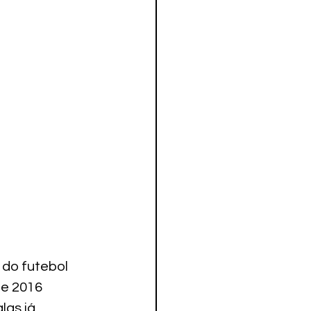
 do futebol 
 e 2016 
las já 