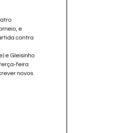
atro 
rneio, e 
rtida contra 
e) e Gleisinho 
terça-feira 
crever novos 