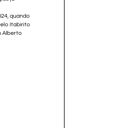
024, quando 
lo Itabirito 
 Alberto 