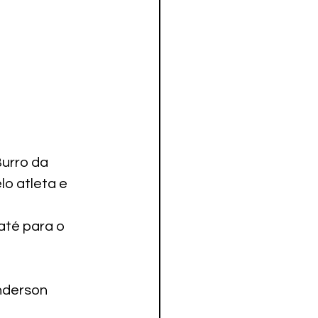
urro da 
o atleta e 
até para o 
anderson