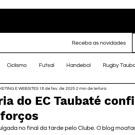
Receba as novidades
Ciclismo
Futsal
Handebol
Rugby Taub
ETING E WEBSITES
porte Feminino
18 de fev. de 2025
Atletismo
2 min de leitura
EC Taubaté
fut
ria do EC Taubaté conf
eforços
alímpico
Taubaté Fut7
Rugby
Fut7
fu
ulgada no final da tarde pelo Clube. O blog moata