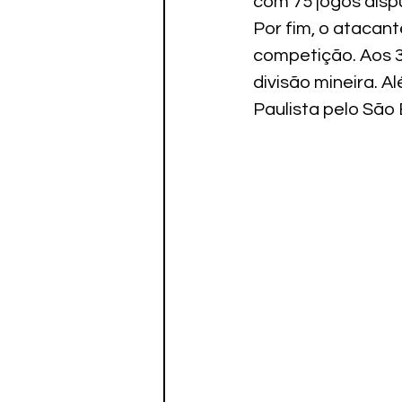
com 75 jogos disp
Por fim, o atacan
competição. Aos 3
divisão mineira. 
Paulista pelo São 