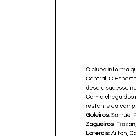
O clube informa q
Central. O Esport
deseja sucesso na
Com a chega dos r
restante da comp
Goleiros
: Samuel P
Zagueiros
: Fraza
Laterais
: Ailton, 