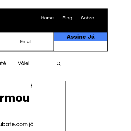
Home
Blog
Sobre
Assine Já
até
Vôlei
ebol
História
irmou
tebol amador
ubate.com já 