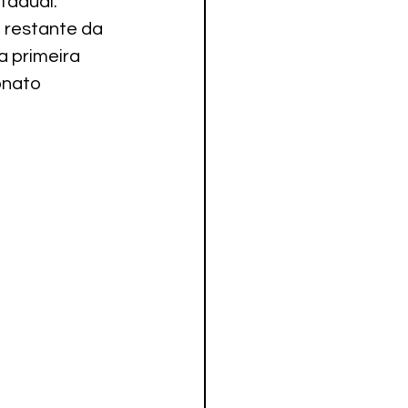
tadual.
 restante da 
 primeira 
onato 