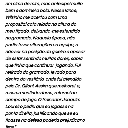
em cima de mim, mas antecipei muito 
bem e dominei a bola. Nesse lance, 
Wilsinho me acertou com uma 
proposital cotovelada na altura do 
meu fígado, deixando-me estendido 
no gramado. Naquela época, não 
podia fazer alterações na equipe, a 
não ser na posição do goleiro e apesar 
de estar sentindo muitas dores, sabia 
que tinha que continuar  jogando. Fui 
retirado do gramado, levado para 
dentro do vestiário, onde fui atendido 
pelo Dr. Gifoni. Assim que melhorei  e, 
mesmo sentindo dores, retornei ao 
campo de jogo. O treinador Joaquim 
Loureiro pediu que eu jogasse na 
ponta direita, justificando que se eu 
ficasse na defesa poderia prejudicar o 
time”