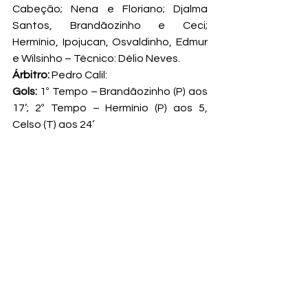
Cabeção; Nena e Floriano; Djalma 
Santos, Brandãozinho e Ceci; 
Hermínio, Ipojucan, Osvaldinho, Edmur 
e Wilsinho – Técnico: Délio Neves.
Árbitro:
 Pedro Calil:
Gols:
 1º Tempo – Brandãozinho (P) aos 
17’; 2º Tempo – Hermínio (P) aos 5, 
Celso (T) aos 24’
Faixa de Campeão
Minutos antes do inicio do jogo, 
jogadores do EC Taubaté receberam 
as faixas pelo título do Campeonato 
da Segunda Divisão de 1954. As faixas 