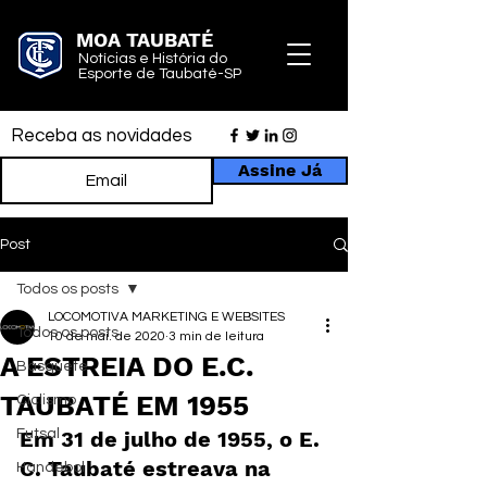
MOA TAUBATÉ
Notícias e História do
Esporte de Taubaté-SP
Receba as novidades
Assine Já
Post
Todos os posts
LOCOMOTIVA MARKETING E WEBSITES
Todos os posts
10 de mai. de 2020
3 min de leitura
A ESTREIA DO E.C.
Basquete
TAUBATÉ EM 1955
Ciclismo
Futsal
Em 31 de julho de 1955, o E. 
C. Taubaté estreava na 
Handebol