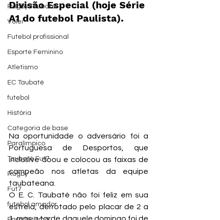
Divisão Especial (hoje Série 
Rugby Taubaté
A1 do futebol Paulista).
Vôlei
Futebol profissional
Esporte Feminino
Atletismo
EC Taubaté
futebol
História
Categoria de base
Na oportunidade o adversário foi a 
Paralímpico
Portuguesa de Desportos, que 
Taubaté Fut7
inclusive doou e colocou as faixas de 
campeão nos atletas da equipe 
Rugby
taubateana.
Fut7
O E. C. Taubaté não foi feliz em sua 
futebol amador
estreia, derrotado pelo placar de 2 a 
1, mas a tarde daquele domingo foi de 
Paratletismo