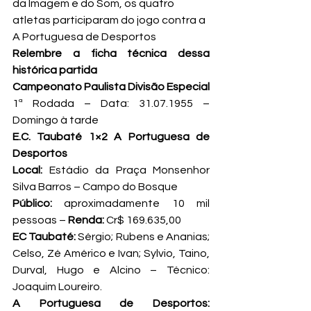
da Imagem e do Som, os quatro 
atletas participaram do jogo contra a 
A Portuguesa de Desportos
Relembre a ficha técnica dessa 
histórica partida
Campeonato Paulista Divisão Especial
1ª Rodada – Data: 31.07.1955 – 
Domingo à tarde
E.C. Taubaté 1×2 A Portuguesa de 
Desportos
Local:
 Estádio da Praça Monsenhor 
Silva Barros – Campo do Bosque
Público:
 aproximadamente 10 mil 
pessoas – 
Renda:
 Cr$ 169.635,00
EC Taubaté:
 Sérgio; Rubens e Ananias; 
Celso, Zé Américo e Ivan; Sylvio, Taino, 
Durval, Hugo e Alcino – Técnico: 
Joaquim Loureiro.
A Portuguesa de Desportos: