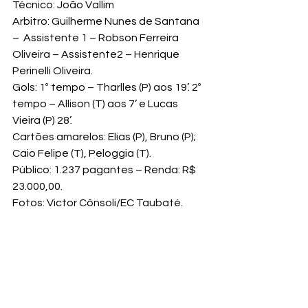
Técnico: João Vallim
Arbitro: Guilherme Nunes de Santana 
–  Assistente 1 – Robson Ferreira 
Oliveira – Assistente2 – Henrique 
Perinelli Oliveira.
Gols: 1º tempo – Tharlles (P) aos 19’. 2º 
tempo – Allison (T) aos 7’ e Lucas 
Vieira (P) 28’.
Cartões amarelos: Elias (P), Bruno (P); 
Caio Felipe (T), Peloggia (T).
Público: 1.237 pagantes – Renda: R$ 
23.000,00.
Fotos: Victor Cônsoli/EC Taubaté.