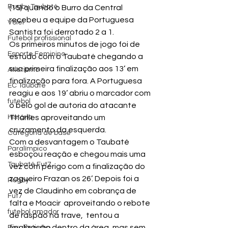
Rugby Taubaté
(15) quando o Burro da Central 
recebeu a equipe da Portuguesa 
Vôlei
Santista foi derrotado 2 a 1.
Futebol profissional
Os primeiros minutos de jogo foi de 
Esporte Feminino
estudo com o Taubaté chegando a 
sua primeira finalização aos 13’ em 
Atletismo
finalização para fora. A Portuguesa 
EC Taubaté
reagiu e aos 19’ abriu o marcador com 
futebol
o belo gol de autoria do atacante 
História
Tharlles aproveitando um 
cruzamento da esquerda.
Categoria de base
Com a desvantagem o Taubaté 
Paralímpico
esboçou reação e chegou mais uma 
Taubaté Fut7
vez com perigo com a finalização do 
zagueiro Frazan os 26’. Depois foi a 
Rugby
vez de Claudinho em cobrança de 
Fut7
falta e Moacir  aproveitando o rebote 
futebol amador
de raspão na trave,  tentou a 
finalização dentro da área, mas sem 
Paratletismo