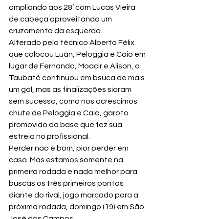
ampliando aos 28’ com Lucas Vieira 
de cabeça aproveitando um 
cruzamento da esquerda.
Alterado pelo técnico Alberto Félix 
que colocou Luãn, Peloggia e Caio em 
lugar de Fernando, Moacir e Alison, o 
Taubaté continuou em bsuca de mais 
um gol, mas as finalizações siaram 
sem sucesso, como nos acréscimos 
chute de Peloggia e Caio, garoto 
promovido da base que fez sua 
estreia no profissional.
Perder não é bom, pior perder em 
casa. Mas estamos somente na 
primeira rodada e nada melhor para 
buscas os três primeiros pontos 
diante do rival, jogo marcado para a 
próxima rodada, domingo (19) em São 
José dos Campos.