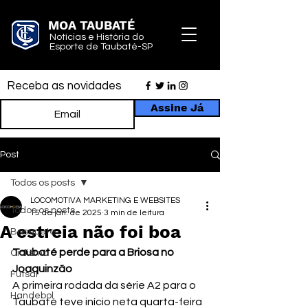
MOA TAUBATÉ
Notícias e História do
Esporte de Taubaté-SP
Receba as novidades
Assine Já
Post
Todos os posts
LOCOMOTIVA MARKETING E WEBSITES
Todos os posts
15 de jan. de 2025
3 min de leitura
A estreia não foi boa
Basquete
Taubaté perde para a Briosa no 
Ciclismo
Joaquinzão
Futsal
A primeira rodada da série A2 para o 
Handebol
Taubaté teve início neta quarta-feira 