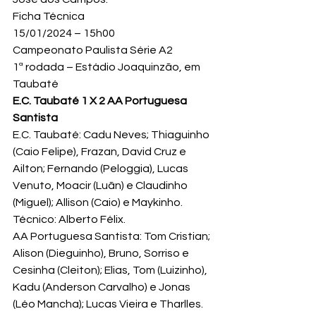
Ficha Técnica
15/01/2024 – 15h00
Campeonato Paulista Série A2
1ª rodada – Estádio Joaquinzão, em 
Taubaté
E.C. Taubaté 1 X 2 AA Portuguesa 
Santista
E.C. Taubaté: Cadu Neves; Thiaguinho 
(Caio Felipe), Frazan, David Cruz e 
Ailton; Fernando (Peloggia), Lucas 
Venuto, Moacir (Luãn) e Claudinho 
(Miguel); Allison (Caio) e Maykinho. 
Técnico: Alberto Félix.
AA Portuguesa Santista: Tom Cristian; 
Alison (Dieguinho), Bruno, Sorriso e 
Cesinha (Cleiton); Elias, Tom (Luizinho), 
Kadu (Anderson Carvalho) e Jonas 
(Léo Mancha); Lucas Vieira e Tharlles. 