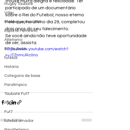
trouxe muita alegria e felicidade. Ter 
Rugby Taubaté
participado de um documentário 
Vôlei
sobre o Rei do Futebol, nosso eterno 
Pelé que, no último dia 29, completou 
Futebol profissional
dois anos do seu falecimento.
Esporte Feminino
Se você ainda não teve oportunidade 
Atletismo
de ver, assista.
EC Taubaté
https://www.youtube.com/watch?
v=JTZnmURc0no
futebol
História
Categoria de base
Paralímpico
Taubaté Fut7
Rugby
Fut7
futebol amador
Paratletismo