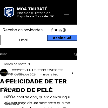
MOA TAUBATÉ
Notícias e História do
Esporte de Taubaté-SP
Receba as novidades
Assine Já
Post
Todos os posts
LOCOMOTIVA MARKETING E WEBSITES
Todos os posts
31 de dez. de 2024
1 min de leitura
A FELICIDADE DE TER
Basquete
FALADO DE PELÉ
Ciclismo
Futsal
Nesse final de ano, quero deixar aqui 
a lembrança de um momento que me 
Handebol