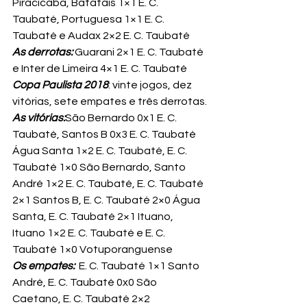
Piracicaba, Batatais 1×1 E. C. 
Taubaté, Portuguesa 1×1 E. C. 
Taubaté e Audax 2×2 E. C. Taubaté
As derrotas:
 Guarani 2×1 E. C. Taubaté 
e Inter de Limeira 4×1 E. C. Taubaté
Copa Paulista 2018
: vinte jogos, dez 
vitórias, sete empates e três derrotas.
As vitórias:
São Bernardo 0x1 E. C. 
Taubaté, Santos B 0x3 E. C. Taubaté 
Água Santa 1×2 E. C. Taubaté, E. C. 
Taubaté 1×0 São Bernardo, Santo 
André 1×2 E. C. Taubaté, E. C. Taubaté 
2×1 Santos B, E. C. Taubaté 2×0 Água 
Santa, E. C. Taubaté 2×1 Ituano, 
Ituano 1×2 E. C. Taubaté e E. C. 
Taubaté 1×0 Votuporanguense
Os empates:
  E. C. Taubaté 1×1 Santo 
André, E. C. Taubaté 0x0 São 
Caetano, E. C. Taubaté 2×2 