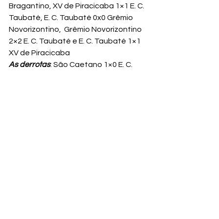
Bragantino, XV de Piracicaba 1×1 E. C. 
Taubaté, E. C. Taubaté 0x0 Grêmio 
Novorizontino,  Grêmio Novorizontino 
2×2 E. C. Taubaté e E. C. Taubaté 1×1 
XV de Piracicaba
As derrotas
: São Caetano 1×0 E. C. 
Taubaté, Bragantino 2×0 E. C. 
Taubaté e Votuporanguense 4×2 E. C. 
Taubaté
Martelotte dirigiu a equipe 
taubateana em 15 jogos dentro do 
Joaquinzão sendo, 5 pela Série A2 e 
10 pela Copa Paulista.