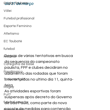
Rugby Taubaté
dia 31 de março
Vôlei
Futebol profissional
Esporte Feminino
Atletismo
EC Taubaté
futebol
Depois de várias tentativas em busca 
História
da sequencia do campeonato 
Categoria de base
paulista, FPF e clubes decidiram no 
Paralímpico
adiamento das rodadas que foram 
interrompidas no ultimo dia 11, quinta-
Taubaté Fut7
feira.
Rugby
As atividades esportivas foram 
Fut7
suspensas após decreto do Governo 
futebol amador
de São Paulo, como parte do novo 
pacote de medidas para contenção 
Paratletismo