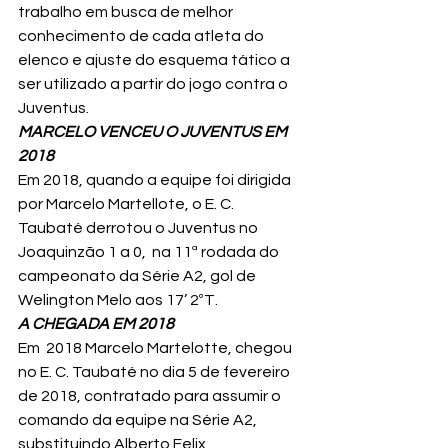
trabalho em busca de melhor 
conhecimento de cada atleta do 
elenco e ajuste do esquema tático a 
ser utilizado a partir do jogo contra o 
Juventus.
MARCELO VENCEU O JUVENTUS EM 
2018
Em 2018, quando a equipe foi dirigida 
por Marcelo Martellote, o E. C. 
Taubaté derrotou o Juventus no 
Joaquinzão 1 a 0,  na 11ª rodada do 
campeonato da Série A2, gol de 
Welington Melo aos 17’ 2ºT.
A CHEGADA EM 2018
Em  2018 Marcelo Martelotte, chegou 
no E. C. Taubaté no dia 5 de fevereiro 
de 2018, contratado para assumir o 
comando da equipe na Série A2, 
substituindo Alberto Felix