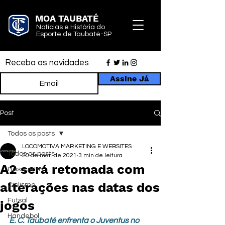
MOA TAUBATÉ
Notícias e História do
Esporte de Taubaté-SP
Receba as novidades
Assine Já
Post
Todos os posts
LOCOMOTIVA MARKETING E WEBSITES
Todos os posts
20 de mar. de 2021
3 min de leitura
A2 será retomada com
Basquete
alterações nas datas dos
Ciclismo
Futsal
jogos
Handebol
E. C. Taubaté enfrenta o Juventus no 