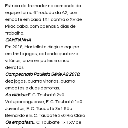
Estreia do treinador no comando da 
equipe foi na 6ª rodada da A2, com 
empate em casa 1X1 contra o XV de 
Piracicaba, com apenas 5 dias de 
trabalho.
CAMPANHA 
Em 2018, Martellote dirigiu a equipe 
em trinta jogos, obtendo quatorze 
vitórias, onze empates e cinco 
derrotas;
Campeonato Paulista Série A2 2018
: 
dez jogos, quatro vitórias, quatro 
empates e duas derrotas.
As vitórias:
 E. C. Taubaté 2×0 
Votuporanguense, E. C. Taubaté 1×0 
Juventus, E. C. Taubaté 3×1 São 
Bernardo e E. C. Taubaté 3×0 Rio Claro
Os empates:
 E. C. Taubaté 1×1 XV de 