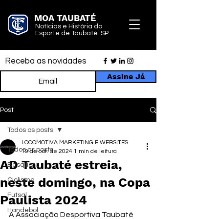
MOA TAUBATÉ
Notícias e História do
Esporte de Taubaté-SP
Receba as novidades
Assine Já
Post
Todos os posts
LOCOMOTIVA MARKETING E WEBSITES
Todos os posts
19 de out. de 2024
1 min de leitura
AD Taubaté estreia,
Basquete
neste domingo, na Copa
Ciclismo
Futsal
Paulista 2024
Handebol
A Associação Desportiva Taubaté 