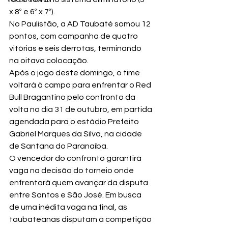
x 8º e 6º x 7º).
No Paulistão, a AD Taubaté somou 12 
pontos, com campanha de quatro 
vitórias e seis derrotas, terminando 
na oitava colocação.
Após o jogo deste domingo, o time 
voltará à campo para enfrentar o Red 
Bull Bragantino pelo confronto da 
volta no dia 31 de outubro, em partida 
agendada para o estádio Prefeito 
Gabriel Marques da Silva, na cidade 
de Santana do Paranaíba.
O vencedor do confronto garantirá 
vaga na decisão do torneio onde 
enfrentará quem avançar da disputa 
entre Santos e São José. Em busca 
de uma inédita vaga na final, as 
taubateanas disputam a competição 