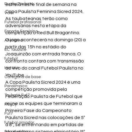
Rugby Taubaté
estreia neste final de semana na 
Copa Paulista Feminina Sicred 2024. 
Vôlei
As taubateanas terão como 
Futebol profissional
adversárias nesta etapa da 
Esporte Feminino
competição o Red Bull Bragantino.
O jogo acontecerá no domingo (20) a 
Atletismo
partir das 15h no estádio do 
EC Taubaté
Joaquinzão com entrada franca. O 
futebol
confronto contará com transmissão 
História
ao vivo do canal Futebol Paulista no 
YouTube.
Categoria de base
A Copa Paulista Sicred 2024 é uma 
Paralímpico
competição promovida pela 
Taubaté Fut7
Federação Paulista de Futebol que 
reúne as equipes que terminaram a 
Rugby
Primeira Fase do Campeonato 
Fut7
Paulista Sicred nas colocações de 5º 
futebol amador
a 8º, se enfrentando em partidas de 
ida e volta no sistema eliminatório (5º 
Paratletismo