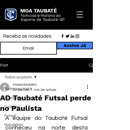
MOA TAUBATÉ
Notícias e História do
Esporte de Taubaté-SP
Receba as novidades
Assine Já
Post
Todos os posts
moaectaubate
Todos os posts
23 de mai.
1 min de leitura
AD Taubaté Futsal perde
Basquete
no Paulista
Ciclismo
Futsal
A equipe do Taubaté Futsal 
Handebol
conheceu na noite desta 