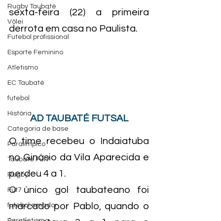
Rugby Taubaté
sexta-feira (22) a primeira 
Vôlei
derrota em casa no Paulista.
Futebol profissional
Esporte Feminino
Atletismo
EC Taubaté
futebol
História
AD TAUBATÉ FUTSAL
Categoria de base
O time recebeu o Indaiatuba 
Paralímpico
no Ginásio da Vila Aparecida e 
Taubaté Fut7
perdeu 4 a 1.
Rugby
O único gol taubateano foi 
Fut7
marcado por Pablo, quando o 
futebol amador
Paratletismo