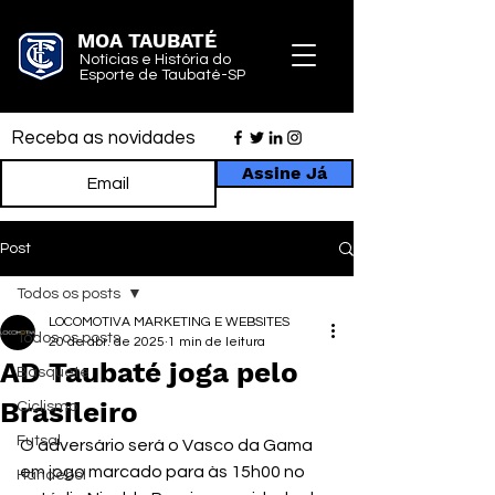
MOA TAUBATÉ
Notícias e História do
Esporte de Taubaté-SP
Receba as novidades
Assine Já
Post
Todos os posts
LOCOMOTIVA MARKETING E WEBSITES
Todos os posts
20 de abr. de 2025
1 min de leitura
AD Taubaté joga pelo
Basquete
Brasileiro
Ciclismo
Futsal
O adversário será o Vasco da Gama 
em jogo marcado para às 15h00 no 
Handebol