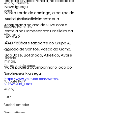
estádio Nivaldo Pereira, na cidade de 
Rugby Taubaté
Nova Iguaçu.
Vôlei
Nesta tarde de domingo, a equipe da 
AD Taubaté oficialmente sua 
Futebol profissional
temporada no ano de 2025 com a 
Esporte Feminino
estreia no Campeonato Brasileiro da 
Atletismo
Série A2.
EC Taubaté
AAD Taubaté faz parte do Grupo A, 
ao lado de Santos, Vasco da Gama, 
futebol
São José, Botafogo, Atlético, Avaí e 
História
Minas.
Categoria de base
Você poderá acompanhar o jogo ao 
vivo pelo link a seguir
Paralímpico
https://www.youtube.com/watch?
Taubaté Fut7
v=8WnRJ9_F0k8
Rugby
Fut7
futebol amador
Paratletismo