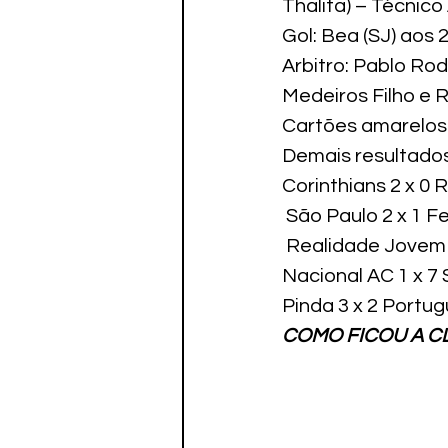
Thalita) – Técnico
Gol: Bea (SJ) aos 
Arbitro: Pablo Rod
Medeiros Filho e R
Cartões amarelos: 
Demais resultados
Corinthians 2 x 0 
 São Paulo 2 x 1 F
 Realidade Jovem 
Nacional AC 1 x 7
Pinda 3 x 2 Portug
COMO FICOU A CL