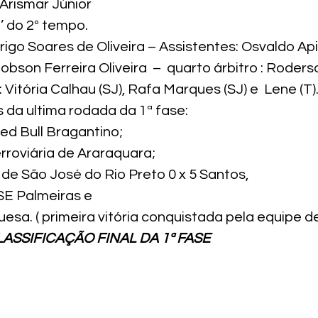
 Arismar Júnior
2’ do 2º tempo.
rigo Soares de Oliveira – Assistentes: Osvaldo Ap
obson Ferreira Oliveira  –  quarto árbitro : Roders
Vitória Calhau (SJ), Rafa Marques (SJ) e  Lene (T)
 da ultima rodada da 1ª fase:
Red Bull Bragantino;
erroviária de Araraquara;
de São José do Rio Preto 0 x 5 Santos,
 SE Palmeiras e
uesa. ( primeira vitória conquistada pela equipe d
ASSIFICAÇÃO FINAL DA 1ª FASE