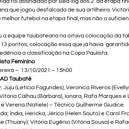
tida foi assinalado por Bea log aos 2’ da etapa fina
a que jogou desfalcada de sua artilheira  Victória
melhor futebol na etapa final, mas não o suficien
u a equipe taubateana na oitava colocação da ta
 13 pontos, colocação essa que já havia  garanti
dência a classificação na Copa Paulista.
sta Feminino
ereira –  13/10/2021 – 15h00
0 AD Taubaté
 Juju (Letícia Fagundes), Veronica Riveros (Evellyn
 Vitória Calhau (Bárbara), Ionara, Rafa Marques e 
e Verena (Natiele) – Técnico Guilherme Giudice.
a; Índia, Hericka, Jérica (Helen Souto) e Carol Fra
 (Thuany); Vitória Eugênio (Vitória Sousa) e Rafae