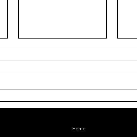
Burrinho empata e aguarda
A Im
a segunda fase
Leg
Home