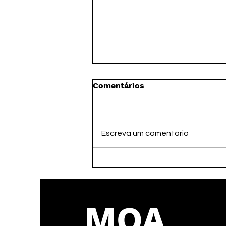
Comentários
Escreva um comentário
AD Taubaté garante
classificação no Brasileiro
MOA