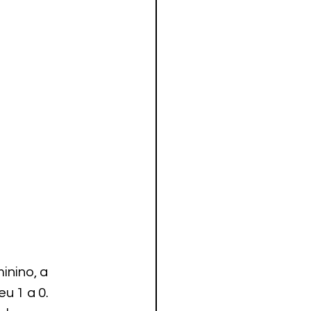
nino, a 
u 1 a 0.