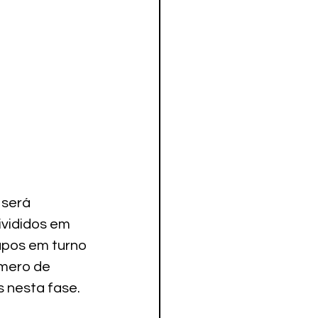
 será 
ivididos em 
upos em turno 
úmero de 
 nesta fase.