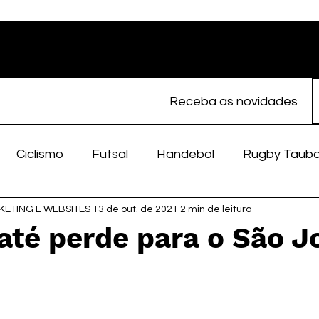
Receba as novidades
Ciclismo
Futsal
Handebol
Rugby Taub
ETING E WEBSITES
porte Feminino
13 de out. de 2021
Atletismo
2 min de leitura
EC Taubaté
fut
até perde para o São J
alímpico
Taubaté Fut7
Rugby
Fut7
fu