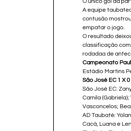
O único gol da par
A equipe taubatean
contusão mostrou 
empatar o jogo.
O resultado deixo
classificação com
rodadaa de antece
Campeonato Pauli
Estádio Martins P
São José EC 1 X 
São José EC: Zany;
Camila (Gabriela);
Vasconcelos; Bea 
AD Taubaté: Yoland
Cacá, Luana e Lene