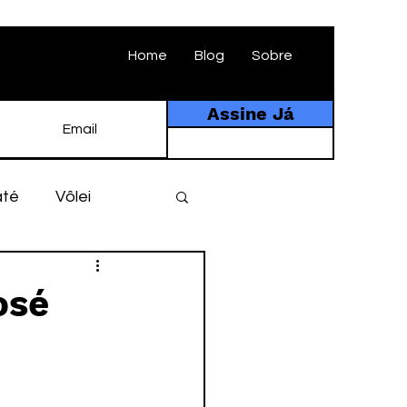
Home
Blog
Sobre
Assine Já
até
Vôlei
ebol
História
osé
tebol amador