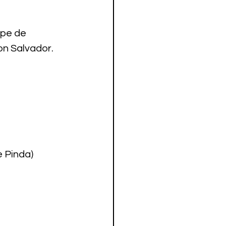
ipe de 
on Salvador.
.
e Pinda)