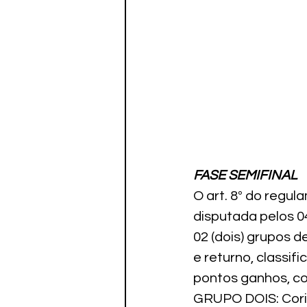
FASE SEMIFINAL
O art. 8º do regu
disputada pelos 04
02 (dois) grupos d
e returno, classif
pontos ganhos, co
GRUPO DOIS: Corin