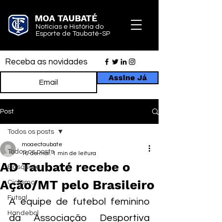
MOA TAUBATÉ
Notícias e História do
Esporte de Taubaté-SP
Receba as novidades
Assine Já
Post
Todos os posts
moaectaubate
Todos os posts
16 de mai.
1 min de leitura
AD Taubaté recebe o
Basquete
Ação/MT pelo Brasileiro
Ciclismo
Futsal
A equipe de futebol feminino 
Handebol
da Associação Desportiva 