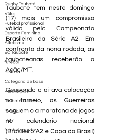
Rugby Taubaté
Taubaté tem neste domingo 
Vôlei
(17) mais um compromisso 
Futebol profissional
válido pelo Campeonato 
Esporte Feminino
Brasileiro da Série A2. Em 
Atletismo
confronto da nona rodada, as 
EC Taubaté
taubateanas receberão o 
futebol
Ação/MT.
História
Categoria de base
Ocupando a oitava colocação 
Paralímpico
no torneio, as Guerreiras 
Taubaté Fut7
seguem o a maratona de jogos 
Rugby
no calendário nacional 
Fut7
futebol amador
(Brasileiro A2 e Copa do Brasil) 
Paratletismo