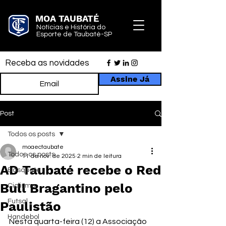
MOA TAUBATÉ
Notícias e História do
Esporte de Taubaté-SP
Receba as novidades
Assine Já
Post
Todos os posts
moaectaubate
Todos os posts
11 de nov. de 2025
2 min de leitura
AD Taubaté recebe o Red
Basquete
Bull Bragantino pelo
Ciclismo
Futsal
Paulistão
Handebol
Nesta quarta-feira (12) a Associação 