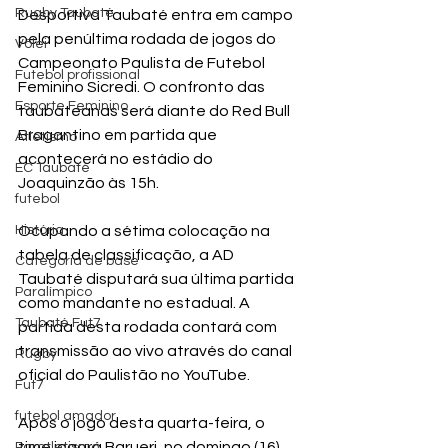
Rugby Taubaté
Desportiva Taubaté entra em campo 
pela penúltima rodada de jogos do 
Vôlei
Campeonato Paulista de Futebol 
Futebol profissional
Feminino Sicredi. O confronto das 
Esporte Feminino
taubateanas será diante do Red Bull 
Bragantino em partida que 
Atletismo
acontecerá no estádio do 
EC Taubaté
Joaquinzão às 15h.
futebol
História
Ocupando a sétima colocação na 
tabela de classificação, a AD 
Categoria de base
Taubaté disputará sua última partida 
Paralímpico
como mandante no estadual. A 
Taubaté Fut7
partida desta rodada contará com 
transmissão ao vivo através do canal 
Rugby
oficial do Paulistão no YouTube.
Fut7
futebol amador
Após o jogo desta quarta-feira, o 
time jogará Barueri, no domingo (16) 
Paratletismo