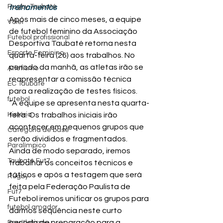
Rugby Taubaté
treinamentos
Após mais de cinco meses, a equipe 
Vôlei
de futebol feminino da Associação 
Futebol profissional
Desportiva Taubaté retorna nesta 
Esporte Feminino
quarta-feira (26) aos trabalhos. No 
período da manhã, as atletas irão se 
Atletismo
reapresentar a comissão técnica 
EC Taubaté
para a realização de testes físicos.
futebol
“A equipe se apresenta nesta quarta-
História
feira. Os trabalhos iniciais irão 
acontecer em pequenos grupos que 
Categoria de base
serão divididos e fragmentados. 
Paralímpico
Ainda de modo separado, iremos 
Taubaté Fut7
trabalhar os conceitos técnicos e 
táticos e após a testagem que será 
Rugby
feita pela Federação Paulista de 
Fut7
Futebol iremos unificar os grupos para 
futebol amador
darmos sequência neste curto 
período de preparação para a 
Paratletismo