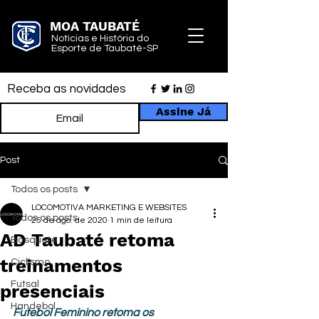
MOA TAUBATÉ
Notícias e História do
Esporte de Taubaté-SP
Receba as novidades
Assine Já
Post
Todos os posts
LOCOMOTIVA MARKETING E WEBSITES
Todos os posts
25 de ago. de 2020
1 min de leitura
AD Taubaté retoma
Basquete
treinamentos
Ciclismo
Futsal
presenciais
Handebol
Futebol Feminino retoma os 