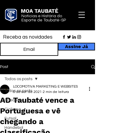
MOA TAUBATÉ
Notícias e História do
Esporte de Taubaté-SP
Receba as novidades
Assine Já
Post
Todos os posts
LOCOMOTIVA MARKETING E WEBSITES
Todos os posts
6 de out. de 2021
2 min de leitura
AD Taubaté vence a
Basquete
Portuguesa e vê
Ciclismo
Futsal
chegando a
Handebol
classificação