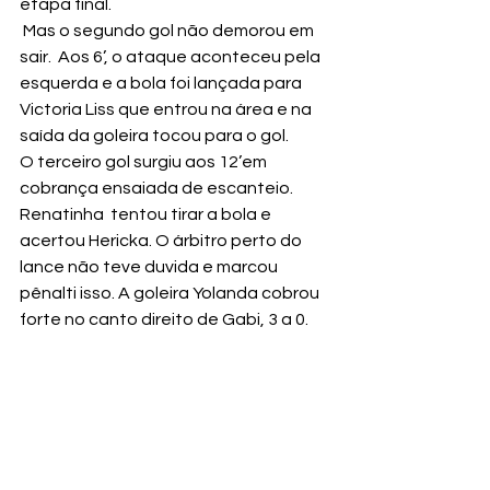
etapa final.
 Mas o segundo gol não demorou em 
sair.  Aos 6’, o ataque aconteceu pela 
esquerda e a bola foi lançada para 
Victoria Liss que entrou na área e na 
saída da goleira tocou para o gol.
O terceiro gol surgiu aos 12’em 
cobrança ensaiada de escanteio. 
Renatinha  tentou tirar a bola e 
acertou Hericka. O árbitro perto do 
lance não teve duvida e marcou 
pênalti isso. A goleira Yolanda cobrou 
forte no canto direito de Gabi, 3 a 0.