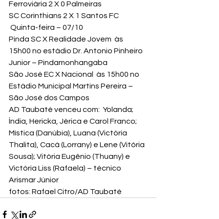
Ferroviária 2 X 0 Palmeiras
SC Corinthians 2 X 1 Santos FC
 Quinta-feira – 07/10
Pinda SC X Realidade Jovem  às 
15h00 no estádio Dr. Antonio Pinheiro 
Junior – Pindamonhangaba
São José EC X Nacional  às 15h00 no 
Estádio Municipal Martins Pereira – 
São José dos Campos
AD Taubaté venceu com:  Yolanda; 
Índia, Hericka, Jérica e Carol Franco; 
Mística (Danúbia), Luana (Victória 
Thalita), Cacá (Lorrany) e Lene (Vitória 
Sousa); Vitória Eugênio (Thuany) e 
Victória Liss (Rafaela) – técnico 
Arismar Júnior
fotos: Rafael Citro/AD Taubaté