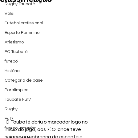
Rugby Taubaté
Vôlei
Futebol profissional
Esporte Feminino
Atletismo
EC Taubaté
futebol
História
Categoria de base
Paralímpico
Taubaté Fut7
Rugby
Fut7
O Taubaté abriu o marcador logo no 
futebol amador
inicio do jogo, aos 7’. O lance teve 
origem na cobrança de escanteio 
Paratletismo