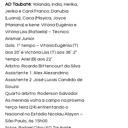
AD Taubaté
: Yolanda, India, Herika, 
Jerika e Carol Franco; Danubia 
(Luana), Caca (Misyica, Joyce 
(Mariana) e kene: Vitória Eugênia e 
Vitória Liss (Rafaela) – Técnico: 
Arismar Junior.
Gols: 1º tempo – Vitória Eugênia (T) 
aos 20′ e Victória Liss (T) aos 36′. 2º 
tempo: Ariel (B) aos 22′.
Árbitro: Ricardo Bittencourt da Silva

Assistente 1: Alex Alexandrino

Assistente 2: José Lucas Candido de 
Souza

Quarto árbitro: Roderson Salvador
As meninas volta a campo na próxima 
terça-feira (24) enfrentando o 
Nacional no Estádio Nicolau Alayon – 
São Paulo, às 15h00. 
fotos: Rafael Citro/AD Taubaté