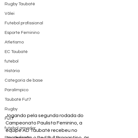
Rugby Taubaté
Vôlei
Futebol profissional
Esporte Feminino
Atletismo
EC Taubaté
futebol
História
Categoria de base
Paralímpico
Taubaté Fut7
Rugby
Jogando pela segunda rodada do 
Fut7
Campeonato Paulista Feminino, a 
futebol amador
equipe AD Taubaté recebeu no 
Joaquinzão o Red Bull Bragantino, às 
Paratletismo