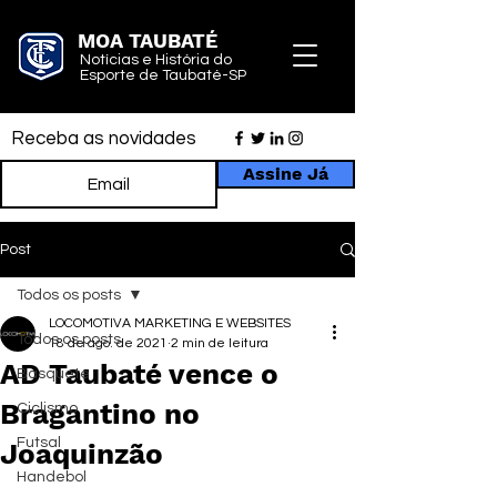
MOA TAUBATÉ
Notícias e História do
Esporte de Taubaté-SP
Receba as novidades
Assine Já
Post
Todos os posts
LOCOMOTIVA MARKETING E WEBSITES
Todos os posts
18 de ago. de 2021
2 min de leitura
AD Taubaté vence o
Basquete
Bragantino no
Ciclismo
Futsal
Joaquinzão
Handebol