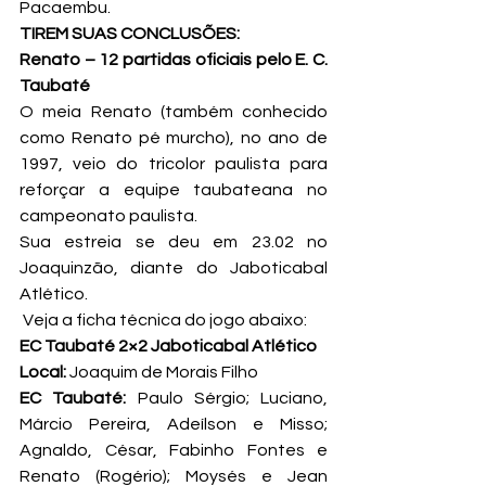
Pacaembu.
TIREM SUAS CONCLUSÕES:
Renato – 12 partidas oficiais pelo E. C. 
Taubaté
O meia Renato (também conhecido 
como Renato pé murcho), no ano de 
1997, veio do tricolor paulista para 
reforçar a equipe taubateana no 
campeonato paulista.
Sua estreia se deu em 23.02 no 
Joaquinzão, diante do Jaboticabal 
Atlético.
 Veja a ficha técnica do jogo abaixo:
EC Taubaté 2×2 Jaboticabal Atlético
Local:
 Joaquim de Morais Filho
EC Taubaté: 
Paulo Sérgio; Luciano, 
Márcio Pereira, Adeílson e Misso; 
Agnaldo, César, Fabinho Fontes e 
Renato (Rogério); Moysés e Jean 