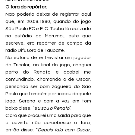
O fora do repórter:
Não poderia deixar de registrar aqui 
que, em 20.08.1980, quando do jogo 
São Paulo FC e E. C. Taubaté realizado 
no estádio do Morumbi, este que 
escreve, era repórter de campo da 
rádio Difusora de Taubaté.
Na euforia de entrevistar um jogador 
do Tricolor, ao final do jogo, cheguei 
perto do Renato e acabei me 
confundindo, chamando o de Oscar, 
pensando ser bom zagueiro do São 
Paulo que também participou daquele 
jogo. Sereno e com a voz em tom 
baixo disse, “e
u sou o Renato
”.
Claro que procurei uma saída para que 
o ouvinte não percebesse o fora, 
então disse: “
Depois falo com Oscar, 