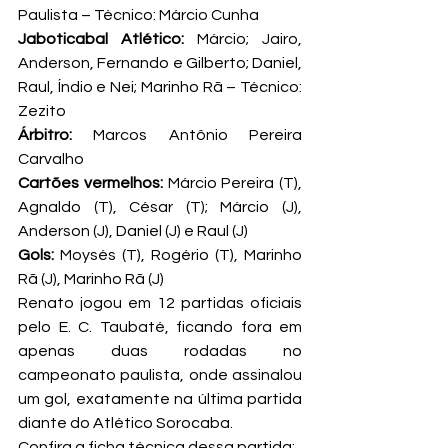
Paulista – Técnico: Márcio Cunha
Jaboticabal Atlético:
 Márcio; Jairo, 
Anderson, Fernando e Gilberto; Daniel, 
Raul, Índio e Nei; Marinho Rã – Técnico: 
Zezito
Árbitro:
 Marcos Antônio Pereira 
Carvalho
Cartões vermelhos:
 Márcio Pereira (T), 
Agnaldo (T), César (T); Márcio (J), 
Anderson (J), Daniel (J) e Raul (J)
Gols:
 Moysés (T), Rogério (T), Marinho 
Rã (J), Marinho Rã (J)
Renato jogou em 12 partidas oficiais 
pelo E. C. Taubaté, ficando fora em 
apenas duas rodadas no 
campeonato paulista, onde assinalou 
um gol, exatamente na última partida 
diante do Atlético Sorocaba.
Confira a ficha técnica dessa partida: