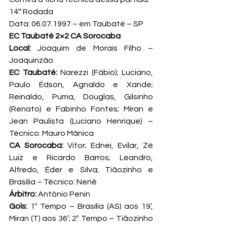
14ª Rodada
Data: 06.07.1997 – em Taubaté – SP
EC Taubaté 2×2 CA Sorocaba
Local:
 Joaquim de Morais Filho – 
Joaquinzão
EC Taubaté:
 Narezzi (Fábio); Luciano, 
Paulo Édson, Agnaldo e Xande; 
Reinaldo, Puma, Douglas, Gilsinho 
(Renato) e Fabinho Fontes; Miran e 
Jean Paulista (Luciano Henrique) – 
Técnico: Mauro Mânica
CA Sorocaba:
 Vitor; Ednei, Evilar, Zé 
Luiz e Ricardo Barros; Leandro, 
Alfredo, Éder e Silva; Tiãozinho e 
Brasília – Técnico: Nenê
Árbitro:
 Antônio Penin
Gols:
 1º Tempo – Brasília (AS) aos 19’, 
Miran (T) aos 36’; 2º Tempo – Tiãozinho 