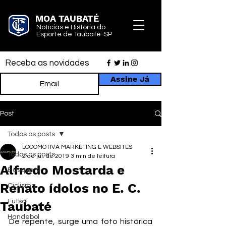
MOA TAUBATÉ
Notícias e História do
Esporte de Taubaté-SP
Receba as novidades
Assine Já
Post
Todos os posts
LOCOMOTIVA MARKETING E WEBSITES
Todos os posts
2 de jul. de 2019
3 min de leitura
Alfredo Mostarda e
Basquete
Renato ídolos no E. C.
Ciclismo
Futsal
Taubaté
Handebol
De repente, surge uma foto histórica 