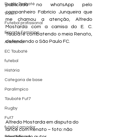
Rugby Taubaté
publicada no whatsApp pelo 
companheiro Fabrício Junqueira que 
Vôlei
me chamou a atenção, Alfredo 
Futebol profissional
Mostarda com a camisa do E. C. 
Esporte Feminino
Taubaté combatendo o meia Renato, 
defendendo o São Paulo FC.
Atletismo
EC Taubaté
futebol
História
Categoria de base
Paralímpico
Taubaté Fut7
Rugby
Fut7
Alfredo Mostarda em disputa do 
futebol amador
lance com Renato – foto: não 
identificado autor
Paratletismo