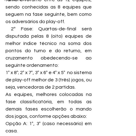
sendo conhecidas as 8 equipes que 
seguem na fase seguinte, bem como 
os adversários do play-off.
 2ª Fase: Quartas-de-final será 
disputada pelas 8 (oito) equipes de 
melhor índice técnico na soma dos 
pontos do turno e do returno, em 
cruzamento obedecendo-se ao 
seguinte ordenamento:
1º x 8º; 2º x 7º, 3º x 6º e 4º x 5º  no sistema 
de play-off melhor de 3 (três) jogos, ou 
seja, vencedoras de 2 partidas.
As equipes, melhores colocadas na 
fase classificatória, em todas as 
demais fases escolherão o mando 
dos jogos, conforme opções abaixo:
Opção A: 1º, 3º (caso necessário) em 
casa.