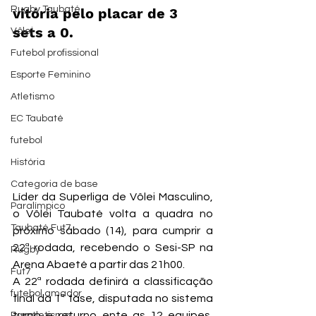
Rugby Taubaté
vitória pelo placar de 3 
sets a 0.
Vôlei
Futebol profissional
Esporte Feminino
Atletismo
EC Taubaté
futebol
História
Categoria de base
Líder da Superliga de Vôlei Masculino, 
Paralímpico
o Vôlei Taubaté volta a quadra no 
Taubaté Fut7
próximo sábado (14), para cumprir a 
22ª rodada, recebendo o Sesi-SP na 
Rugby
Arena Abaeté a partir das 21h00.
Fut7
A 22ª rodada definirá a classificação 
futebol amador
final da 1ª fase, disputada no sistema 
turno e returno ente as 12 equipes, 
Paratletismo