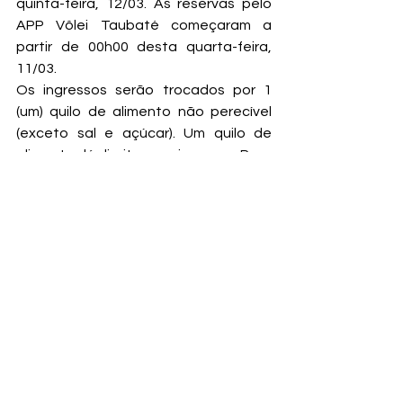
quinta-feira, 12/03. As reservas pelo 
APP Vôlei Taubaté começaram a 
partir de 00h00 desta quarta-feira, 
11/03.
Os ingressos serão trocados por 1 
(um) quilo de alimento não perecível 
(exceto sal e açúcar). Um quilo de 
alimento dá direito a um ingresso. Para 
adquirir dois ingressos, é necessário 
doar 2 (dois) quilos de alimentos.
Pelo aplicativo do time cada torcedor 
poderá reservar somente 1 ingresso e 
deverá levar no dia do jogo 1 (um) quilo 
de alimento não perecível (exceto sal 
e açúcar).
Ao todo, serão cinco opções de 
ponto de troca: Secretaria de 
Esportes e Lazer de Taubaté, Clínica 
Sorridents, Loja do Burro no Taubaté 