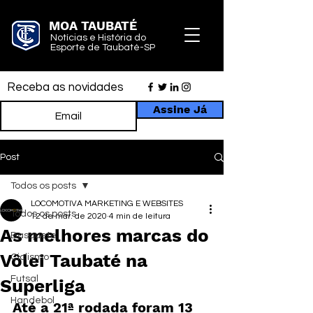
MOA TAUBATÉ
Notícias e História do
Esporte de Taubaté-SP
Receba as novidades
Assine Já
Post
Todos os posts
LOCOMOTIVA MARKETING E WEBSITES
Todos os posts
12 de mar. de 2020
4 min de leitura
As melhores marcas do
Basquete
Vôlei Taubaté na
Ciclismo
Futsal
Superliga
Handebol
Até a 21ª rodada foram 13 