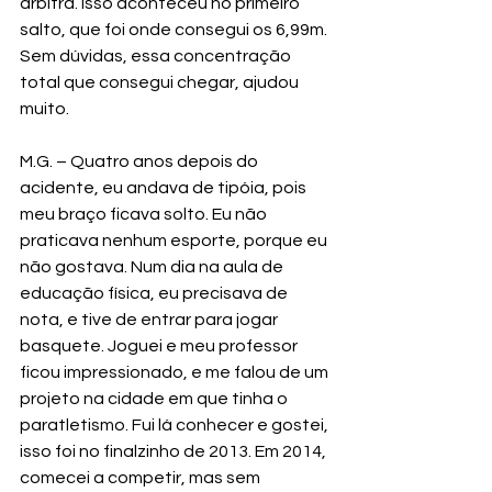
árbitra. Isso aconteceu no primeiro 
salto, que foi onde consegui os 6,99m. 
Sem dúvidas, essa concentração 
total que consegui chegar, ajudou 
muito.
M.G. – Quatro anos depois do 
acidente, eu andava de tipóia, pois 
meu braço ficava solto. Eu não 
praticava nenhum esporte, porque eu 
não gostava. Num dia na aula de 
educação física, eu precisava de 
nota, e tive de entrar para jogar 
basquete. Joguei e meu professor 
ficou impressionado, e me falou de um 
projeto na cidade em que tinha o 
paratletismo. Fui lá conhecer e gostei, 
isso foi no finalzinho de 2013. Em 2014, 
comecei a competir, mas sem 