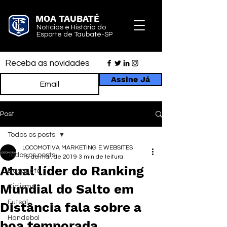
MOA TAUBATÉ
Notícias e História do
Esporte de Taubaté-SP
Receba as novidades
Assine Já
Post
Todos os posts
LOCOMOTIVA MARKETING E WEBSITES
Todos os posts
15 de mai. de 2019
3 min de leitura
Atual líder do Ranking
Basquete
Mundial do Salto em
Ciclismo
Futsal
Distância fala sobre a
Handebol
boa temporada