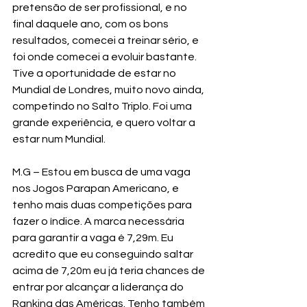
pretensão de ser profissional, e no 
final daquele ano, com os bons 
resultados, comecei a treinar sério, e 
foi onde comecei a evoluir bastante. 
Tive a oportunidade de estar no 
Mundial de Londres, muito novo ainda, 
competindo no Salto Triplo. Foi uma 
grande experiência, e quero voltar a 
estar num Mundial.
M.G – Estou em busca de uma vaga 
nos Jogos Parapan Americano, e 
tenho mais duas competições para 
fazer o índice. A marca necessária 
para garantir a vaga é 7,29m. Eu 
acredito que eu conseguindo saltar 
acima de 7,20m eu já teria chances de 
entrar por alcançar a liderança do 
Ranking das Américas. Tenho também 