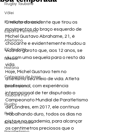
Rugby Taubaté
Vôlei
O relato do acidente que tirou os 
Futebol profissional
movimentos do braço esquerdo de 
Esporte Feminino
Michel Gustavo Abrahame, 21, é 
Atletismo
chocante e evidentemente mudou a 
EC Taubaté
vida do garoto que, aos 12 anos, se 
viu com uma sequela para o resto da 
futebol
vida.
História
Hoje, Michel Gustavo tem no 
Categoria de base
atletismo seu meio de vida. Atleta 
profissional, com experiência 
Paralímpico
internacional de ter disputado o 
Taubaté Fut7
Campeonato Mundial de Paratletismo 
Rugby
de Londres, em 2017, ele continua 
Fut7
trabalhando duro, todos os dias na 
pista e na academia, para alcançar 
futebol amador
os centímetros preciosos que o 
Paratletismo