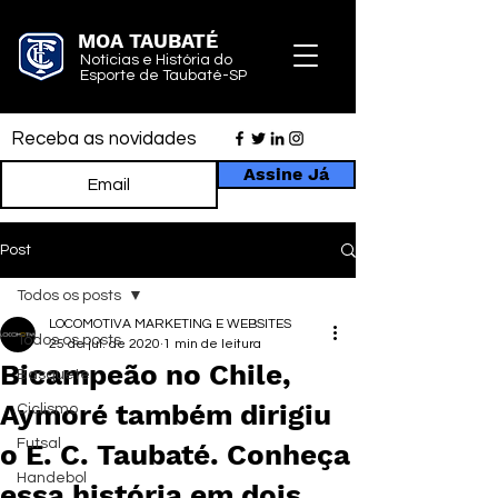
MOA TAUBATÉ
Notícias e História do
Esporte de Taubaté-SP
Receba as novidades
Assine Já
Post
Todos os posts
LOCOMOTIVA MARKETING E WEBSITES
Todos os posts
25 de jul. de 2020
1 min de leitura
Bicampeão no Chile,
Basquete
Aymoré também dirigiu
Ciclismo
Futsal
o E. C. Taubaté. Conheça
Handebol
essa história em dois