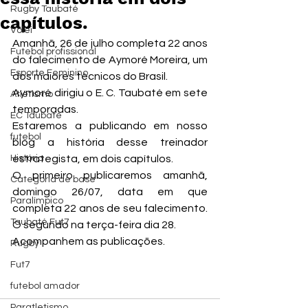
Rugby Taubaté
capítulos.
Vôlei
Amanhã, 26 de julho completa 22 anos 
Futebol profissional
do falecimento de Aymoré Moreira, um 
Esporte Feminino
dos maiores técnicos do Brasil.
Aymoré dirigiu o E. C. Taubaté em sete 
Atletismo
temporadas.
EC Taubaté
Estaremos a publicando em nosso 
futebol
blog a história desse treinador 
História
estrategista, em dois capítulos.
O primeiro publicaremos amanhã, 
Categoria de base
domingo 26/07, data em que 
Paralímpico
completa 22 anos de seu falecimento. 
Taubaté Fut7
O segundo na terça-feira dia 28.
Acompanhem as publicações.
Rugby
Fut7
futebol amador
Paratletismo