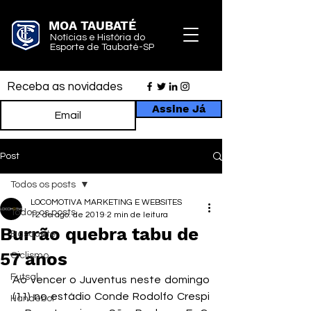
MOA TAUBATÉ
Notícias e História do
Esporte de Taubaté-SP
Receba as novidades
Assine Já
Post
Todos os posts
LOCOMOTIVA MARKETING E WEBSITES
Todos os posts
12 de ago. de 2019
2 min de leitura
Burrão quebra tabu de
Basquete
57 anos
Ciclismo
Futsal
Ao vencer o Juventus neste domingo 
(11) no estádio Conde Rodolfo Crespi 
Handebol