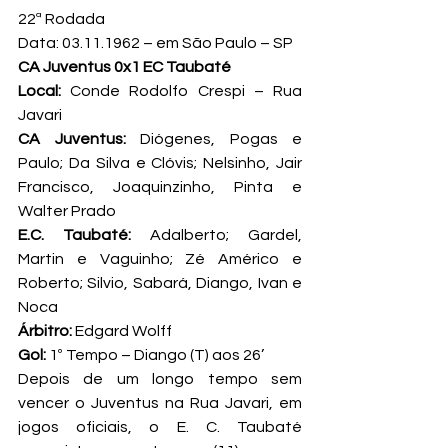
22ª Rodada
Data: 03.11.1962 – em São Paulo – SP
CA Juventus 0x1 EC Taubaté
Local:
 Conde Rodolfo Crespi – Rua 
Javari
CA Juventus:
 Diógenes, Pogas e 
Paulo; Da Silva e Clóvis; Nelsinho, Jair 
Francisco, Joaquinzinho, Pinta e 
Walter Prado
E.C. Taubaté:
 Adalberto; Gardel, 
Martin e Vaguinho; Zé Américo e 
Roberto; Silvio, Sabará, Diango, Ivan e 
Noca
Árbitro:
 Edgard Wolff
Gol:
 1º Tempo – Diango (T) aos 26’
Depois de um longo tempo sem 
vencer o Juventus na Rua Javari, em 
jogos oficiais, o E. C. Taubaté 