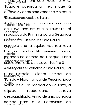
– Rua Javari em São Paulo, o E. C. 
Rugby Taubaté
Taubaté quebrou um jejum que já 
Vôlei
durava 57 anos sem vencer o Moleque 
Travesso em jogos oficiais.
Futebol profissional
A ultima vitória tinha ocorrido no ano 
Esporte Feminino
de 1962, ano em que o Taubaté foi 
Atletismo
rebaixado da Primeira para a Segunda 
EC Taubaté
Divisão do Futebol de São Paulo.
Naquele ano, a equipe não realizava 
futebol
boa campanha. No primeiro turno, 
História
jogando no campo do Bosque, tinha 
Categoria de base
sido derrotado pelo Juventus 1 a 0.
Apesar de ter vencido o São Paulo, 1 a 
Paralímpico
0 no Estádio  Cicero Pompeu de 
Taubaté Fut7
Toledo – Morumbi, gol de Fescina, jogo 
Rugby
válido pela 13ª rodada do Paulista, a 
Fut7
equipe taubateana estava 
desacreditada. Vinha de uma goleada 
futebol amador
sofrida para a A Ferroviária de 
Paratletismo