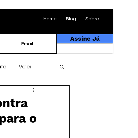
Home
Blog
Sobre
Assine Já
até
Vôlei
ebol
História
ontra
 para o
tebol amador