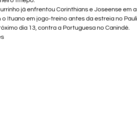
imeiro tmepo.
urrinho já enfrentou Corinthians e Joseense em a
o Ituano em jogo-treino antes da estreia no Pauli
óximo dia 13, contra a Portuguesa no Canindé.
es