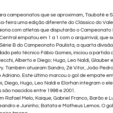
ra campeonatos que se aproximam, Taubaté e S
ça-feira uma edição diferente do Clássico do Val
oria com atletas que disputarão o Campeonato P
Central empatou em 1 a 1 com o arquirrival, que s
Série B do Campeonato Paulista, a quarta divisão 
ado pelo técnico Fábio Gomes, iniciou a partida 
ecchi, Alberto e Diego; Hugo, Leo Naldi, Glauber e
vy. Também atuaram Sandro, Zé Vitor, João Pedro,
 Adriano. Este último marcou o gol de empate em 
, Diego, Hugo, Leo Naldi e Elorhan integram o el
s são nascidos entre 1998 e 2001.
om Rafael Melo, Kaique, Gabriel Franco, Barão e Lu
Leandro e Juninho; Batata e Matheus Lemos. O gol