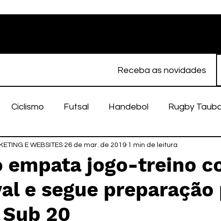
Receba as novidades
Ciclismo
Futsal
Handebol
Rugby Taub
ETING E WEBSITES
porte Feminino
26 de mar. de 2019
Atletismo
1 min de leitura
EC Taubaté
fut
 empata jogo-treino c
val e segue preparação
alímpico
Taubaté Fut7
Rugby
Fut7
fu
 Sub 20