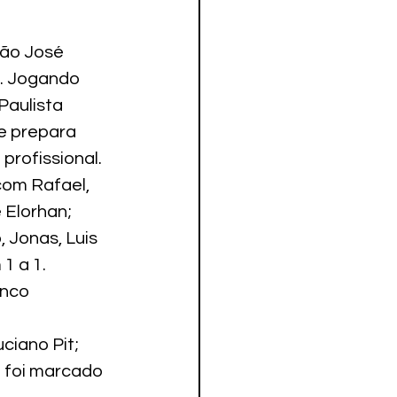
ão José 
e. Jogando 
aulista 
e prepara 
profissional.
com Rafael, 
 Elorhan; 
 Jonas, Luis 
1 a 1. 
enco 
ciano Pit; 
 foi marcado 