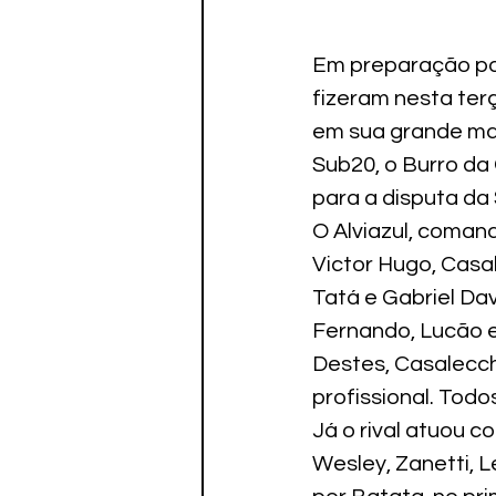
Em preparação pa
fizeram nesta ter
em sua grande mai
Sub20, o Burro da 
para a disputa da 
O Alviazul, comand
Victor Hugo, Casal
Tatá e Gabriel Da
Fernando, Lucão e
Destes, Casalecchi
profissional. Todo
Já o rival atuou c
Wesley, Zanetti, 