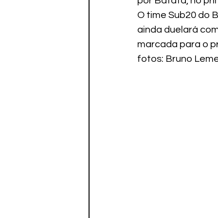
por Batata, no pr
O time Sub20 do B
ainda duelará com 
marcada para o pr
fotos: Bruno Lem