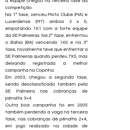
a equipe chegou na terceira fase da 
competição.
Na 1ª fase, venceu Moto Clube (MA) e 
Luverdense (MT) ambos 3 x 0, 
empatando 1X1 com a forte equipe 
da SE Palmeiras. Na 2ª fase, enfrentou 
o Bahia (BA) vencendo 1X0 e na 3ª 
fase, novamente teve que enfrentar a 
SE Palmeiras quando perdeu 7X0, mas 
deixando registrada a melhor 
campanha na Copinha.
Em 2003, chegou a segunda fase, 
sendo desclassificado também pela 
SE Palmeira nas cobranças de 
pênaltis 3×4.
Outra boa campanha foi em 2005 
também perdendo a vaga na terceira 
fase, nas cobranças de pênaltis 2×4, 
em jogo realizado na cidade de 