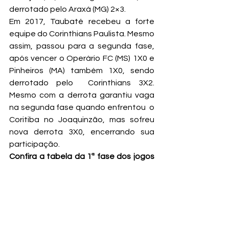
derrotado pelo Araxá (MG) 2×3.
Em 2017, Taubaté recebeu a forte 
equipe do Corinthians Paulista. Mesmo 
assim, passou para a segunda fase, 
após vencer o Operário FC (MS) 1X0 e 
Pinheiros (MA) também 1X0, sendo 
derrotado pelo  Corinthians 3X2. 
Mesmo com a derrota garantiu vaga 
na segunda fase quando enfrentou  o 
Coritiba no Joaquinzão, mas sofreu 
nova derrota 3X0, encerrando sua 
participação.
Confira a tabela da 1ª fase dos jogos 
da sede em Taubaté
04-jan-19 – sex 13:45 – EC TAUBATÉ – 
SP x CA TUBARÃO – SC (Sportv)
04-jan-19 – sex 16:00 – CR VASCO DA 
GAMA – RJ x CARAJÁS EC – PA 