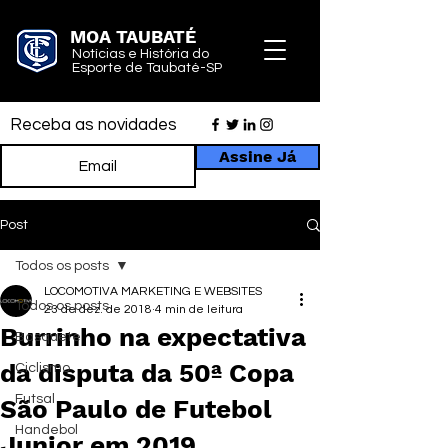
MOA TAUBATÉ
Notícias e História do
Esporte de Taubaté-SP
Receba as novidades
Assine Já
Post
Todos os posts
LOCOMOTIVA MARKETING E WEBSITES
Todos os posts
23 de dez. de 2018
4 min de leitura
Burrinho na expectativa
Basquete
da disputa da 50ª Copa
Ciclismo
Futsal
São Paulo de Futebol
Handebol
Junior em 2019