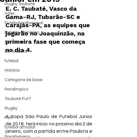
Rugby Taubaté
E. C. Taubaté, Vasco da 
Vôlei
Gama-RJ, Tubarão-SC e 
Futebol profissional
Carajás-PA, as equipes que 
jogarão no Joaquinzão, na 
Esporte Feminino
primeira fase que começa 
Atletismo
no dia 4.
EC Taubaté
futebol
História
Categoria de base
Paralímpico
Taubaté Fut7
Rugby
A Copa São Paulo de Futebol Júnior 
Fut7
de 2018, terá inicio no próximo dia 2 de 
futebol amador
janeiro, com a partida entre Paulista e 
Paratletismo