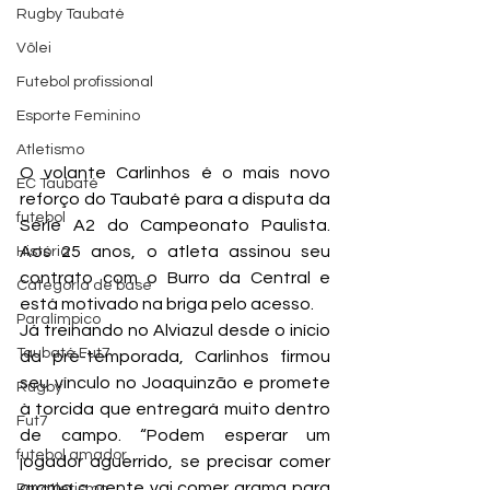
Rugby Taubaté
Vôlei
Futebol profissional
Esporte Feminino
Atletismo
O volante Carlinhos é o mais novo 
EC Taubaté
reforço do Taubaté para a disputa da 
futebol
Série A2 do Campeonato Paulista. 
Aos 25 anos, o atleta assinou seu 
História
contrato com o Burro da Central e 
Categoria de base
está motivado na briga pelo acesso.
Paralímpico
Já treinando no Alviazul desde o início 
Taubaté Fut7
da pré-temporada, Carlinhos firmou 
seu vínculo no Joaquinzão e promete 
Rugby
à torcida que entregará muito dentro 
Fut7
de campo. “Podem esperar um 
futebol amador
jogador aguerrido, se precisar comer 
grama a gente vai comer grama para 
Paratletismo