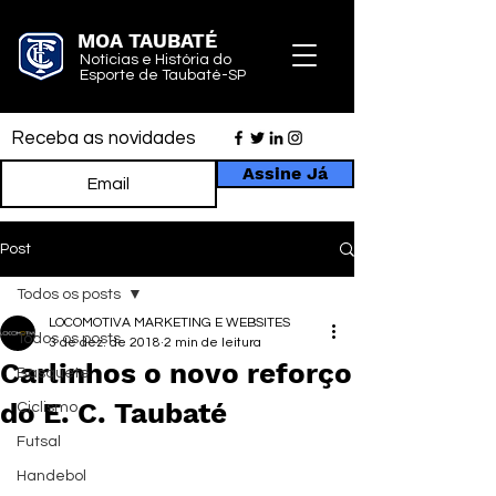
MOA TAUBATÉ
Notícias e História do
Esporte de Taubaté-SP
Receba as novidades
Assine Já
Post
Todos os posts
LOCOMOTIVA MARKETING E WEBSITES
Todos os posts
3 de dez. de 2018
2 min de leitura
Carlinhos o novo reforço
Basquete
do E. C. Taubaté
Ciclismo
Futsal
Handebol