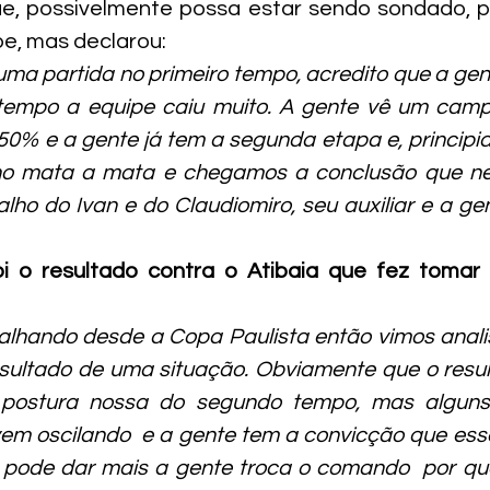
e, possivelmente possa estar sendo sondado, pa
e, mas declarou:
 uma partida no primeiro tempo, acredito que a gent
empo a equipe caiu muito. A gente vê um camp
0% e a gente já tem a segunda etapa e, principi
 no mata a mata e chegamos a conclusão que n
lho do Ivan e do Claudiomiro, seu auxiliar e a gen
i o resultado contra o Atibaia que fez tomar 
alhando desde a Copa Paulista então vimos anali
ultado de uma situação. Obviamente que o resul
 postura nossa do segundo tempo, mas alguns 
m oscilando  e a gente tem a convicção que ess
a pode dar mais a gente troca o comando  por qu