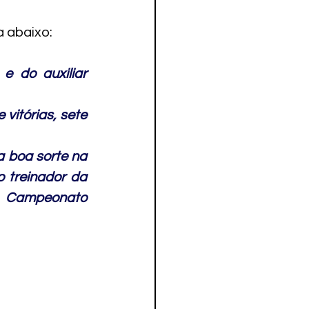
a abaixo:
 do auxiliar 
itórias, sete 
 boa sorte na 
 treinador da 
o Campeonato 