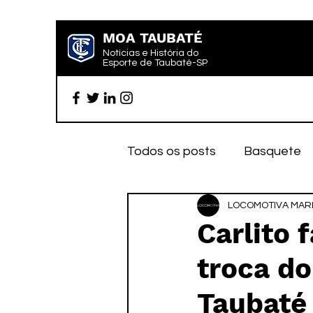
MOA TAUBATÉ
Notícias e História do
Esporte de Taubaté-SP
Todos os posts
Basquete
Futebol profissional
LOCOMOTIVA MARK
Es
Carlito 
troca do
Categoria de base
Par
Taubaté