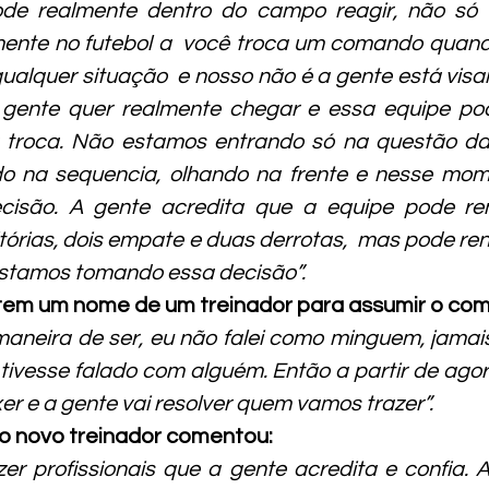
de realmente dentro do campo reagir, não só 
ente no futebol a  você troca um comando quand
ualquer situação  e nosso não é a gente está visa
 gente quer realmente chegar e essa equipe pod
troca. Não estamos entrando só na questão da
do na sequencia, olhando na frente e nesse mom
isão. A gente acredita que a equipe pode ren
tórias, dois empate e duas derrotas,  mas pode ren
estamos tomando essa decisão”.
tem um nome de um treinador para assumir o com
neira de ser, eu não falei como minguem, jamais e
 tivesse falado com alguém. Então a partir de agor
r e a gente vai resolver quem vamos trazer”.
do novo treinador comentou:
er profissionais que a gente acredita e confia. A