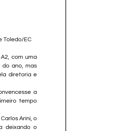
ue Toledo/EC 
 A2, com uma 
o do ano, mas 
 diretoria e 
onvencesse a 
imeiro tempo 
arlos Arini, o 
a deixando o 