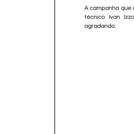
Paratletismo
A campanha que o 
técnico Ivan Izz
agradando.