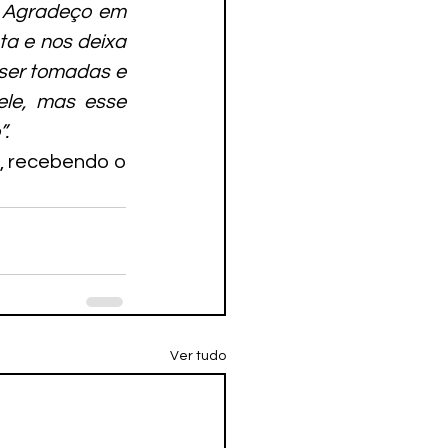
. Agradeço em 
a e nos deixa 
ser tomadas e 
le, mas esse 
.
, recebendo o 
Ver tudo