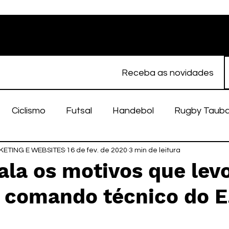
Receba as novidades
Ciclismo
Futsal
Handebol
Rugby Taub
ETING E WEBSITES
porte Feminino
16 de fev. de 2020
Atletismo
3 min de leitura
EC Taubaté
fut
fala os motivos que lev
 comando técnico do E.
alímpico
Taubaté Fut7
Rugby
Fut7
fu