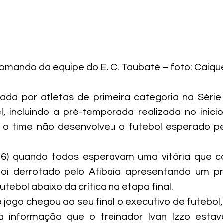
 comando da equipe do E. C. Taubaté – foto: Caiq
ada por atletas de primeira categoria na Série
el, incluindo a pré-temporada realizada no inici
o time não desenvolveu o futebol esperado pela
6) quando todos esperavam uma vitória que c
foi derrotado pelo Atibaia apresentando um pr
tebol abaixo da crítica na etapa final.
jogo chegou ao seu final o executivo de futebol, C
u a informação que o treinador Ivan Izzo estav