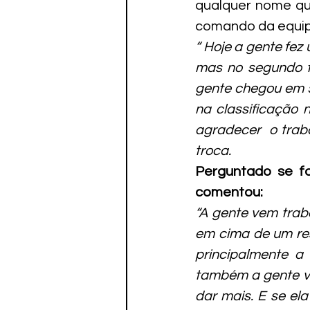
qualquer nome qu
comando da equip
“ Hoje a gente fez
mas no segundo t
gente chegou em 5
na classificação
agradecer  o traba
troca.
Perguntado se fo
comentou:
“A gente vem trab
em cima de um res
principalmente a
também a gente ve
dar mais. E se el