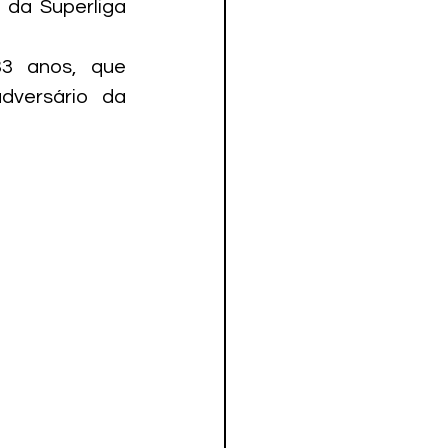
da Superliga 
3 anos, que 
versário da 