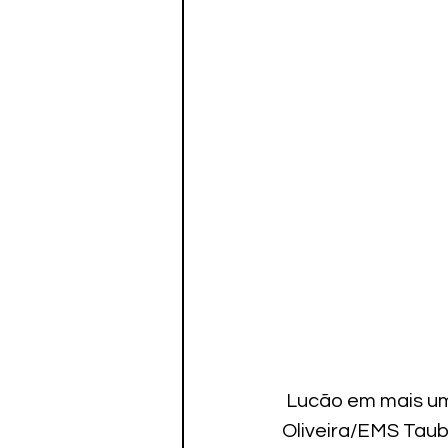
 Lucão em mais um lance de ponto para o Vôlei Tauabté :foto: Rafinha 
Oliveira/EMS Taub