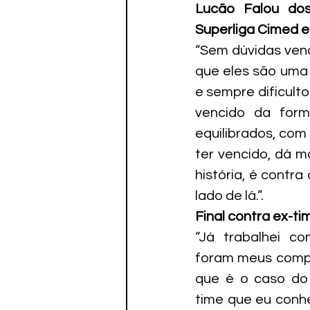
Lucão Falou dos
Superliga Cimed e
“Sem dúvidas venc
que eles são uma
e sempre dificult
vencido da form
equilibrados, com
ter vencido, dá m
história, é contr
lado de lá.”.
Final contra ex-ti
“Já trabalhei c
foram meus compa
que é o caso do 
time que eu conhe