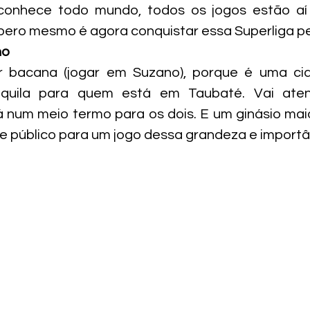
conhece todo mundo, todos os jogos estão aí
spero mesmo é agora conquistar essa Superliga pe
no
r bacana (jogar em Suzano), porque é uma cid
quila para quem está em Taubaté. Vai aten
 num meio termo para os dois. E um ginásio maio
 público para um jogo dessa grandeza e importâ