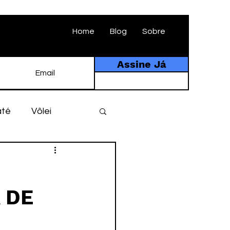
Home
Blog
Sobre
Assine Já
até
Vôlei
ebol
História
 DE
tebol amador