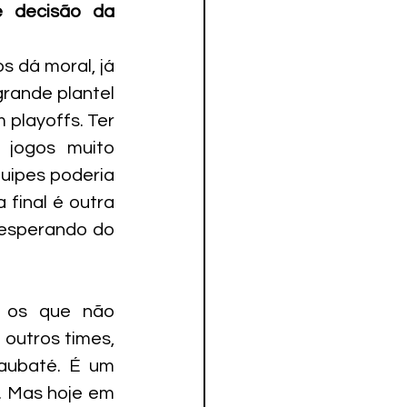
 decisão da 
 dá moral, já 
ande plantel 
playoffs. Ter 
jogos muito 
uipes poderia 
final é outra 
 esperando do 
 os que não 
utros times, 
aubaté. É um 
. Mas hoje em 