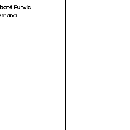
baté Funvic 
semana.