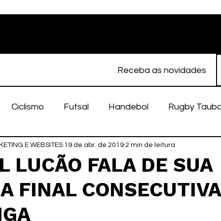
Receba as novidades
Ciclismo
Futsal
Handebol
Rugby Taub
ETING E WEBSITES
porte Feminino
19 de abr. de 2019
Atletismo
2 min de leitura
EC Taubaté
fut
L LUCÃO FALA DE SUA
A FINAL CONSECUTIVA
alímpico
Taubaté Fut7
Rugby
Fut7
fu
IGA