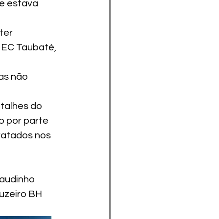
e estava 
ter 
 EC Taubaté, 
as não 
talhes do 
 por parte 
ratados nos 
audinho 
uzeiro BH 