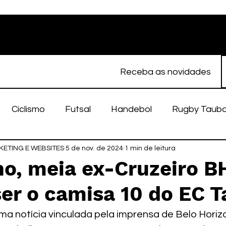
Receba as novidades
Ciclismo
Futsal
Handebol
Rugby Taub
ETING E WEBSITES
porte Feminino
5 de nov. de 2024
Atletismo
1 min de leitura
EC Taubaté
fut
ho, meia ex-Cruzeiro B
er o camisa 10 do EC 
alímpico
Taubaté Fut7
Rugby
Fut7
fu
 notícia vinculada pela imprensa de Belo Horizo