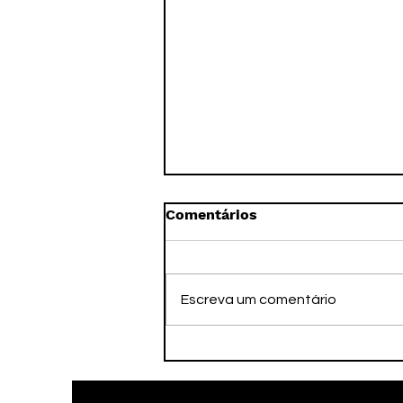
Comentários
Escreva um comentário
Faleceu nesta tarde o ex-
atleta Adamato