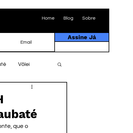
Home
Blog
Sobre
Assine Já
até
Vôlei
ebol
História
H
Taubaté
tebol amador
nte, que o 