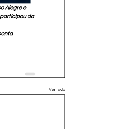
 Alegre e 
participou da 
ponta 
Ver tudo