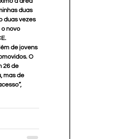
ximo a área 
minhas duas 
o duas vezes 
 o novo 
CE.
lém de jovens 
omovidos. O 
 26 de 
, mas de 
cesso”, 