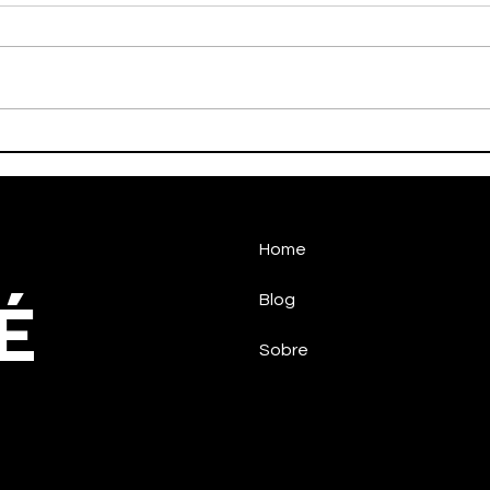
Meio século de bola: A
Fale
tradicional resenha dos
atl
amigos que agita o Areão
em Taubaté
Home
É
Blog
Sobre