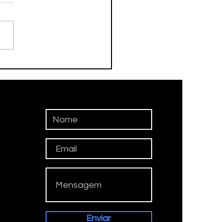
ceu nesta tarde o ex-
eta Adamato
Enviar