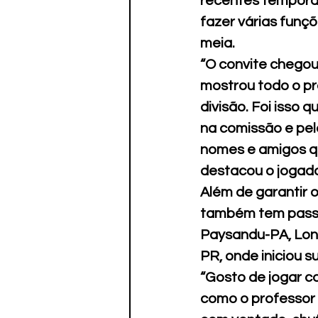
recentes temporad
fazer várias fun
meia.
“O convite chegou 
mostrou todo o pr
divisão. Foi isso 
na comissão e pel
nomes e amigos que
destacou o jogado
Além de garantir o
também tem passag
Paysandu-PA, Lond
PR, onde iniciou su
“Gosto de jogar c
como o professor 