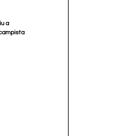
u a 
campista 