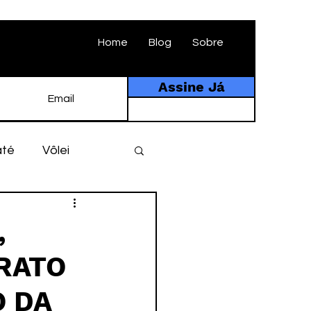
Home
Blog
Sobre
Assine Já
até
Vôlei
ebol
História
,
RATO
tebol amador
O DA