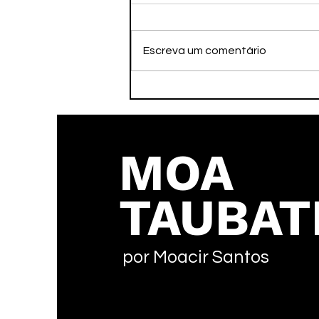
Escreva um comentário
A Imortalidade pelo
Legado
MOA
TAUBAT
por Moacir Santos