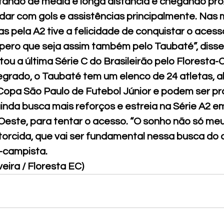
ando de média e longa distância e chegando pró
udar com gols e assistências principalmente. Nas 
s pela A2 tive a felicidade de conquistar o acess
pero que seja assim também pelo Taubaté”, disse
tou a última Série C do Brasileirão pelo Floresta-
egrado, o Taubaté tem um elenco de 24 atletas, a
Copa São Paulo de Futebol Júnior e podem ser pr
inda busca mais reforços e estreia na Série A2 em
 Oeste, para tentar o acesso. “O sonho não só meu
torcida, que vai ser fundamental nessa busca do a
-campista.
veira / Floresta EC)