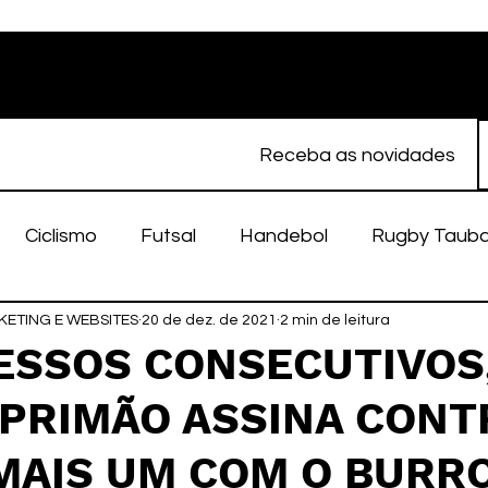
Receba as novidades
Ciclismo
Futsal
Handebol
Rugby Taub
ETING E WEBSITES
porte Feminino
20 de dez. de 2021
Atletismo
2 min de leitura
EC Taubaté
fut
ESSOS CONSECUTIVOS
 PRIMÃO ASSINA CONT
alímpico
Taubaté Fut7
Rugby
Fut7
fu
 MAIS UM COM O BURR