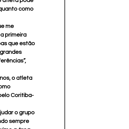
 atleta pode 
 quanto como 
ue me 
a primeira 
oas que estão 
 grandes 
erências”, 
nos, o atleta 
como 
elo Coritiba-
judar o grupo 
ando sempre 