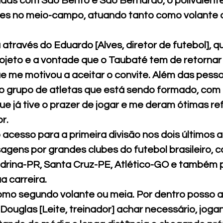
as com São Bento e São Bernardo, o polivalente
ções no meio-campo, atuando tanto como volante
através do Eduardo [Alves, diretor de futebol], q
ojeto e a vontade que o Taubaté tem de retornar 
que me motivou a aceitar o convite. Além das pess
o grupo de atletas que está sendo formado, com
 já tive o prazer de jogar e me deram ótimas ref
r.
 acesso para a primeira divisão nos dois últimos a
ens por grandes clubes do futebol brasileiro, 
rina-PR, Santa Cruz-PE, Atlético-GO e também p
a carreira.
omo segundo volante ou meia. Por dentro posso a
Douglas [Leite, treinador] achar necessário, jog