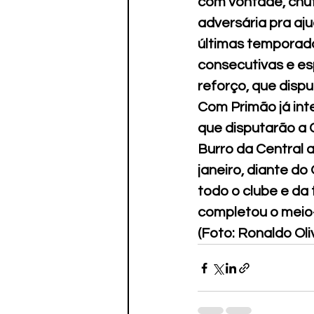
com vontade, chut
adversária pra aj
últimas temporada
consecutivas e es
reforço, que dispu
Com Primão já int
que disputarão a 
Burro da Central a
janeiro, diante do
todo o clube e da 
completou o meio
(Foto: Ronaldo Oli