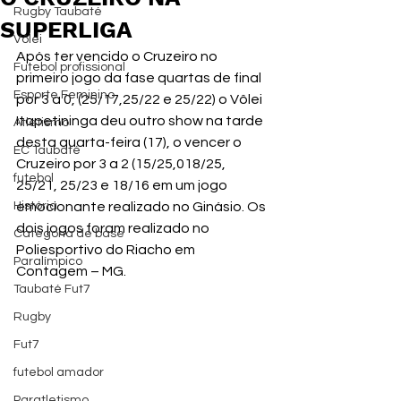
Rugby Taubaté
SUPERLIGA
Vôlei
Após ter vencido o Cruzeiro no 
Futebol profissional
primeiro jogo da fase quartas de final 
Esporte Feminino
por 3 a 0, (25/17,25/22 e 25/22) o Vôlei 
Itapetininga deu outro show na tarde 
Atletismo
desta quarta-feira (17), o vencer o 
EC Taubaté
Cruzeiro por 3 a 2 (15/25,018/25, 
futebol
25/21, 25/23 e 18/16 em um jogo 
História
emocionante realizado no Ginásio. Os 
dois jogos foram realizado no 
Categoria de base
Poliesportivo do Riacho em 
Paralímpico
Contagem – MG.
Taubaté Fut7
Rugby
Fut7
futebol amador
Paratletismo