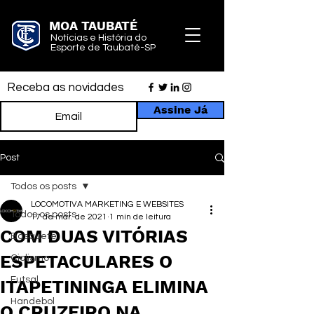
MOA TAUBATÉ
Notícias e História do
Esporte de Taubaté-SP
Receba as novidades
Assine Já
Post
Todos os posts
LOCOMOTIVA MARKETING E WEBSITES
Todos os posts
17 de mar. de 2021
1 min de leitura
COM DUAS VITÓRIAS
Basquete
ESPETACULARES O
Ciclismo
Futsal
ITAPETININGA ELIMINA
Handebol
O CRUZEIRO NA