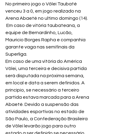
No primeiro jogo o Vôlei Taubaté 
venceu 3 a 0, em jogo realizado na 
Arena Abaeté no ultimo domingo (14).
 Em caso de vitória taubateana, a 
equipe de Bernardinho, Lucão, 
Mauricio Borges Rapha e companhia 
garante vaga nas semifinais da 
Superliga.
Em caso de uma vitória do América 
Vôlei, uma terceira e decisiva partida 
será disputada na próxima semana, 
em local e data a serem definidos. A 
principio, se necessário a terceiro 
partida estava marcada para a Arena 
Abaeté. Devido a suspensão das 
atividades esportivas no estado de 
São Paulo, a Confederação Brasileira 
de Vôlei levarão jogo para outro 
estado a ser definido se necessário.