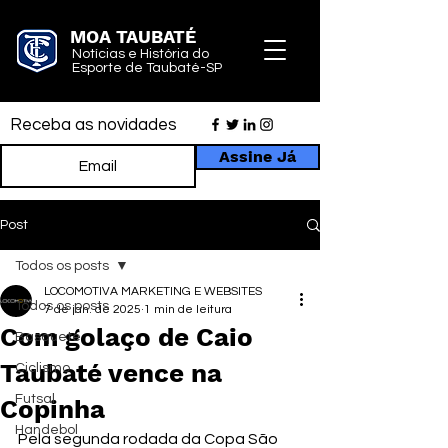
MOA TAUBATÉ
Notícias e História do
Esporte de Taubaté-SP
Receba as novidades
Assine Já
Post
Todos os posts
LOCOMOTIVA MARKETING E WEBSITES
Todos os posts
7 de jan. de 2025
1 min de leitura
Com golaço de Caio
Basquete
Taubaté vence na
Ciclismo
Futsal
Copinha
Handebol
Pela segunda rodada da Copa São 