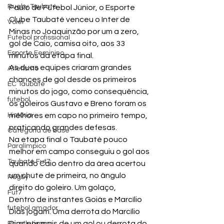
Rugby Taubaté
Paulo de Futebol Júnior, o Esporte 
Clube Taubaté venceu o Inter de 
Vôlei
Minas no Joaquinzão por um a zero, 
Futebol profissional
gol de Caio, camisa oito, aos 33 
Esporte Feminino
minutos da etapa final.
As duas equipes criaram grandes 
Atletismo
chances de gol desde os primeiros 
EC Taubaté
minutos do jogo, como consequência, 
futebol
os goleiros Gustavo e Breno foram os 
História
melhores em capo no primeiro tempo, 
praticando grandes defesas.
Categoria de base
Na etapa final o Taubaté pouco 
Paralímpico
melhor em campo conseguiu o gol aos 
Taubaté Fut7
quando Caio dentro da área acertou 
um chute de primeira, no ângulo 
Rugby
direito do goleiro. Um golaço,
Fut7
Dentro de instantes Goiás e Marcílio 
futebol amador
Dias jogam. Uma derrota do Marcílio 
Dias por mais de um gol ou derrota do 
Paratletismo