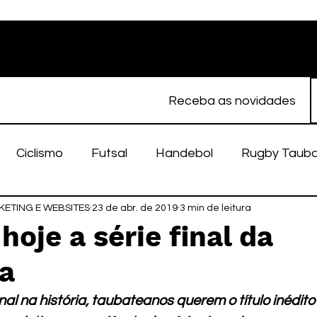
Receba as novidades
Ciclismo
Futsal
Handebol
Rugby Taub
ETING E WEBSITES
porte Feminino
23 de abr. de 2019
Atletismo
3 min de leitura
EC Taubaté
fut
oje a série final da
ga
alímpico
Taubaté Fut7
Rugby
Fut7
fu
al na história, taubateanos querem o título inédit