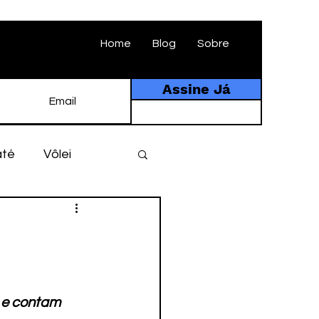
Home
Blog
Sobre
Assine Já
até
Vôlei
ebol
História
tebol amador
o e contam 