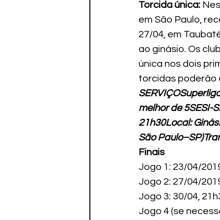
Torcida única:
 Nes
em São Paulo, rec
27/04, em Taubat
ao ginásio. Os cl
única nos dois pri
torcidas poderão a
SERVIÇO
Superliga
melhor de 5SESI-SP
21h30Local: Ginási
São Paulo–SP)Tran
Finais
Jogo 1: 23/04/201
Jogo 2: 27/04/201
Jogo 3: 30/04, 21
Jogo 4 (se necess