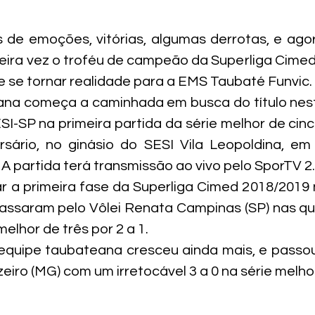
de emoções, vitórias, algumas derrotas, e agor
meira vez o troféu de campeão da Superliga Cimed
de se tornar realidade para a EMS Taubaté Funvic.
na começa a caminhada em busca do título nesta
SI-SP na primeira partida da série melhor de cinco
sário, no ginásio do SESI Vila Leopoldina, em 
A partida terá transmissão ao vivo pelo SporTV 2.
r a primeira fase da Superliga Cimed 2018/2019 n
ssaram pelo Vôlei Renata Campinas (SP) nas quar
elhor de três por 2 a 1.
 equipe taubateana cresceu ainda mais, e passo
eiro (MG) com um irretocável 3 a 0 na série melho