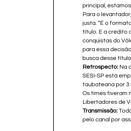
principal, estamo
Para o levantador
justa. “É o format
título. E a credito
conquistas do Vôle
para essa decisão
busca desse títul
Retrospecto:
 Na 
SESI-SP está empa
taubateana por 3 a
Os times tiveram 
Libertadores de Vô
Transmissão:
 Tod
pelo canal por ass