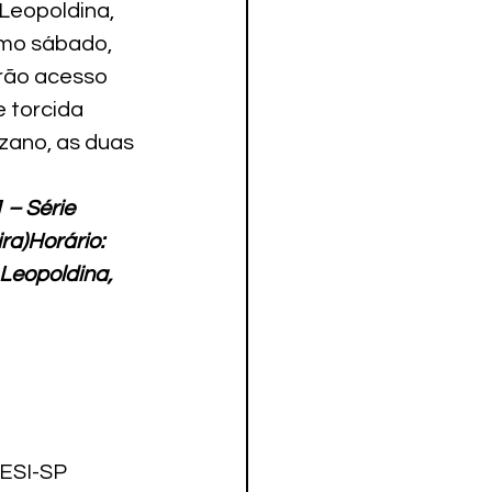
 Leopoldina, 
imo sábado, 
rão acesso 
 torcida 
uzano, as duas 
 – Série 
a)Horário: 
 Leopoldina, 
ESI-SP
