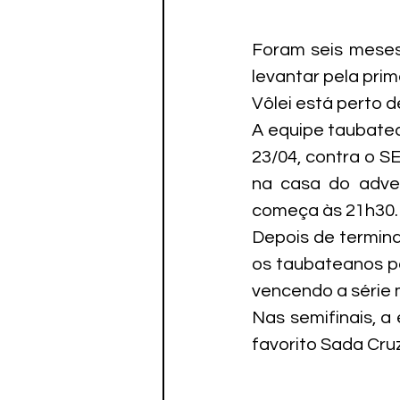
Foram seis meses 
levantar pela pri
Vôlei está perto 
A equipe taubatea
23/04, contra o SE
na casa do adver
começa às 21h30. 
Depois de termina
os taubateanos pa
vencendo a série m
Nas semifinais, a
favorito Sada Cruz