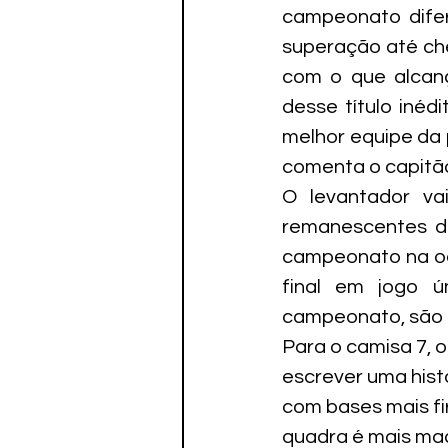
campeonato difer
superação até cheg
com o que alcan
desse título iné
melhor equipe da p
comenta o capitã
O levantador va
remanescentes d
campeonato na oca
final em jogo ú
campeonato, são o 
Para o camisa 7, 
escrever uma histó
com bases mais fi
quadra é mais mad