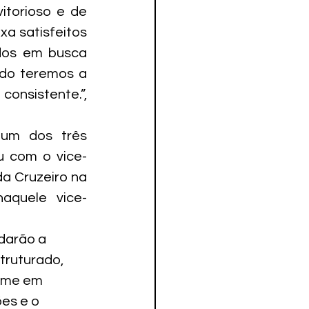
torioso e de 
a satisfeitos 
dos em busca 
do teremos a 
onsistente.”, 
um dos três 
 com o vice-
 Cruzeiro na 
aquele vice-
darão a 
truturado, 
time em 
es e o 