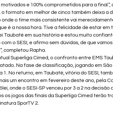
s motivados e 100% comprometidos para a final.”, 
, o formato em melhor de cinco também deixa a d
o onde o time mais consistente vai merecidamente
 que é a nossa hora. Tive a felicidade de estar em 
i Taubaté em sua história e estou muito confiante
 com o SESI, e afirmo sem dúvidas, de que vamo
o”, completou Rapha.
atual Superliga Cimed, o confronto entre EMS Tau
tado. Na fase de classificação, jogando em São P
 1. No returno, em Taubaté, vitória do SESI, també
mais um encontro em fevereiro deste ano, pela C
lei, onde o SESI-SP venceu por 3 a 2 na decisão d
os os jogos das finais da Superliga Cimed terão t
inatura SporTV 2.