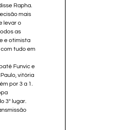
disse Rapha.
ecisão mais 
 levar o 
todos as 
 e otimista 
s com tudo em 
baté Funvic e 
aulo, vitória 
m por 3 a 1. 
opa 
o 3º lugar.
ransmissão 