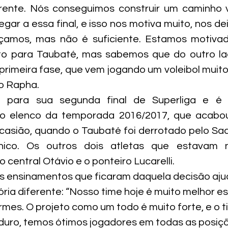
ente. Nós conseguimos construir um caminho vi
ar a essa final, e isso nos motiva muito, nos deix
çamos, mas não é suficiente. Estamos motiva
dito para Taubaté, mas sabemos que do outro la
rimeira fase, que vem jogando um voleibol muito c
o Rapha.
i para sua segunda final de Superliga e é 
o elenco da temporada 2016/2017, que acabou
sião, quando o Taubaté foi derrotado pelo Sada
nico. Os outros dois atletas que estavam n
central Otávio e o ponteiro Lucarelli.
os ensinamentos que ficaram daquela decisão aju
ria diferente: “Nosso time hoje é muito melhor es
rmes. O projeto como um todo é muito forte, e o 
uro, temos ótimos jogadores em todas as posiçõ