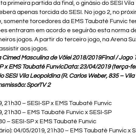
ta primeira partida da final, o ginásio do SESI Vila
eberá apenas torcida do SESI. No jogo 2, no próx
é, somente torcedores da EMS Taubaté Funvic te
ubes entraram em acordo e seguirão esta norma de
meiros jogos. A partir do terceiro jogo, na Arena S
ssistir aos jogos.
 Cimed Masculina de Vôlei 2018/2019Final / Jogo 1
 x EMS Taubaté FunvicData: 23/04/2019 (terça-feir
o SESI Vila Leopoldina (
R. Carlos Weber, 835 – Vila
smissão: SporTV 2
9, 21h30 – SESI-SP x EMS Taubaté Funvic

9, 21h30 – EMS Taubaté Funvic x SESI-SP

h30 – SESI-SP x EMS Taubaté Funvic

ário): 04/05/2019, 21h30 – EMS Taubaté Funvic x S