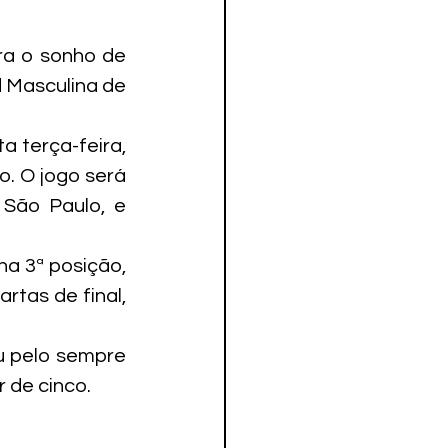
a o sonho de 
 Masculina de 
 terça-feira, 
. O jogo será 
São Paulo, e 
a 3ª posição, 
tas de final, 
u pelo sempre 
r de cinco.