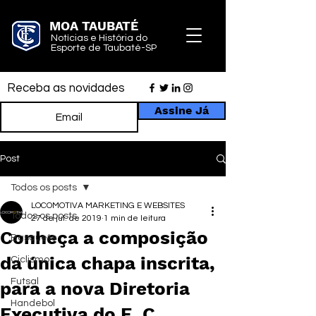
MOA TAUBATÉ
Notícias e História do
Esporte de Taubaté-SP
Receba as novidades
Assine Já
Post
Todos os posts
LOCOMOTIVA MARKETING E WEBSITES
Todos os posts
27 de jul. de 2019
1 min de leitura
Conheça a composição
Basquete
da única chapa inscrita,
Ciclismo
Futsal
para a nova Diretoria
Handebol
Executiva do E. C.