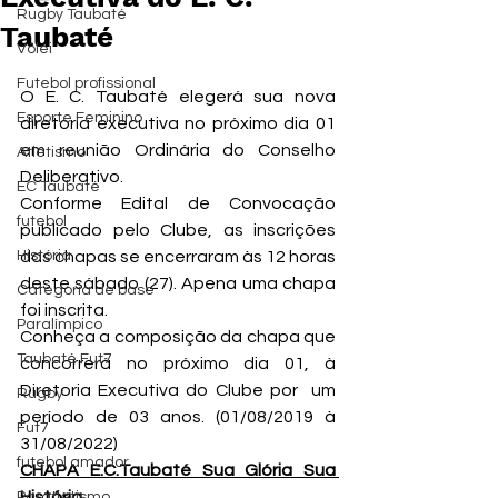
Rugby Taubaté
Taubaté
Vôlei
Futebol profissional
O E. C. Taubaté elegerá sua nova 
Esporte Feminino
diretoria executiva no próximo dia 01 
em reunião Ordinária do Conselho 
Atletismo
Deliberativo.
EC Taubaté
Conforme Edital de Convocação 
futebol
publicado pelo Clube, as inscrições 
História
das chapas se encerraram às 12 horas 
deste sábado (27). Apena uma chapa 
Categoria de base
foi inscrita.
Paralímpico
Conheça a composição da chapa que 
Taubaté Fut7
concorrerá no próximo dia 01, à 
Diretoria Executiva do Clube por  um 
Rugby
período de 03 anos. (01/08/2019 à 
Fut7
31/08/2022)
futebol amador
CHAPA E.C.Taubaté Sua Glória Sua 
História
Paratletismo