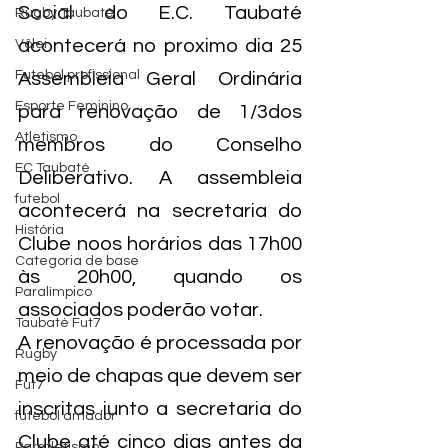
Social do E.C. Taubaté 
Rugby Taubaté
acontecerá no proximo dia 25 
Vôlei
Futebol profissional
Assembleia Geral Ordinária 
Esporte Feminino
para renovação de 1/3dos 
Atletismo
membros do Conselho 
EC Taubaté
Deliberativo. A assembleia 
futebol
acontecerá na secretaria do 
História
Clube noos horários das 17h00 
Categoria de base
às 20h00, quando os 
Paralímpico
associados poderão votar.
Taubaté Fut7
A renovação é processada por 
Rugby
meio de chapas que devem ser 
Fut7
inscritas junto a secretaria do 
futebol amador
Clube até cinco dias antes da 
Paratletismo