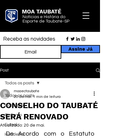
MOA TAUBATÉ
Notícias e História do
Esporte de Taubaté-SP
Receba as novidades
Assine Já
Post
Todos os posts
moaectaubate
Todos os posts
20 de mai.
1 min de leitura
CONSELHO DO TAUBATÉ
Basquete
SERÁ RENOVADO
Ciclismo
Futsal
Atualizado:
20 de mai.
De Acordo com o Estatuto 
Handebol