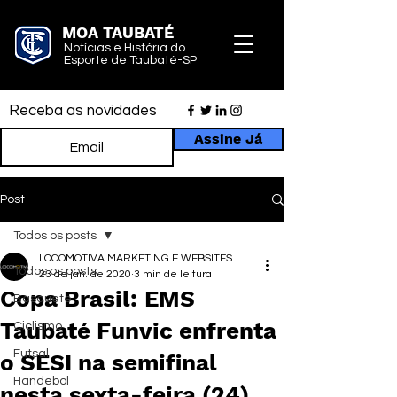
MOA TAUBATÉ
Notícias e História do
Esporte de Taubaté-SP
Receba as novidades
Assine Já
Post
Todos os posts
LOCOMOTIVA MARKETING E WEBSITES
Todos os posts
23 de jan. de 2020
3 min de leitura
Copa Brasil: EMS
Basquete
Taubaté Funvic enfrenta
Ciclismo
Futsal
o SESI na semifinal
Handebol
nesta sexta-feira (24)