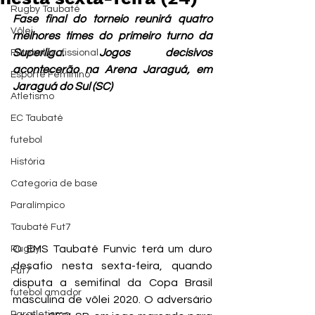
Rugby Taubaté
Fase final do torneio reunirá quatro 
Vôlei
melhores times do primeiro turno da 
Superliga. Jogos decisivos 
Futebol profissional
acontecerão na Arena Jaraguá, em 
Esporte Feminino
Jaraguá do Sul (SC)
Atletismo
EC Taubaté
futebol
História
Categoria de base
Paralímpico
Taubaté Fut7
O EMS Taubaté Funvic terá um duro 
Rugby
desafio nesta sexta-feira, quando 
Fut7
disputa a semifinal da Copa Brasil 
futebol amador
masculina de vôlei 2020. O adversário 
Paratletismo