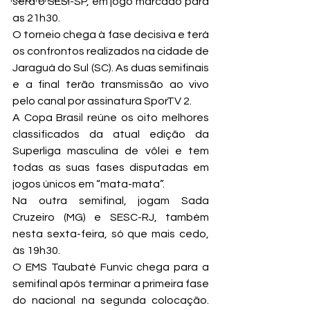
será o SESI-SP, em jogo marcado para 
as 21h30.
O torneio chega à fase decisiva e terá 
os confrontos realizados na cidade de 
Jaraguá do Sul (SC). As duas semifinais 
e a final terão transmissão ao vivo 
pelo canal por assinatura SporTV 2.
A Copa Brasil reúne os oito melhores 
classificados da atual edição da 
Superliga masculina de vôlei e tem 
todas as suas fases disputadas em 
jogos únicos em “mata-mata”.
Na outra semifinal, jogam Sada 
Cruzeiro (MG) e SESC-RJ, também 
nesta sexta-feira, só que mais cedo, 
às 19h30.
O EMS Taubaté Funvic chega para a 
semifinal após terminar a primeira fase 
do nacional na segunda colocação. 