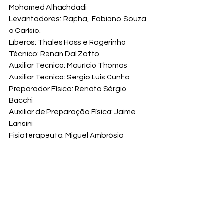
Mohamed Alhachdadi

Levantadores: Rapha, Fabiano Souza 
e Carísio.

Líberos: Thales Hoss e Rogerinho
Técnico: Renan Dal Zotto

Auxiliar Técnico: Maurício Thomas

Auxiliar Técnico: Sérgio Luis Cunha

Preparador Físico: Renato Sérgio 
Bacchi

Auxiliar de Preparação Física: Jaime 
Lansini

Fisioterapeuta: Miguel Ambrósio

Auxiliar de Fisioterapia: Maicon 
Douglas

Analista de Desempenho: Alexandre 
Leal

Massoterapeuta: Kleeva Albuquerque

Supervisor: Rafael Oliveira

Gerente: Ricardo Navajas