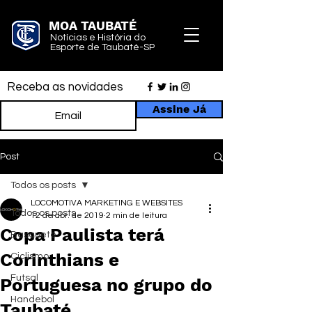
MOA TAUBATÉ
Notícias e História do
Esporte de Taubaté-SP
Receba as novidades
Assine Já
Post
Todos os posts
LOCOMOTIVA MARKETING E WEBSITES
Todos os posts
12 de abr. de 2019
2 min de leitura
Copa Paulista terá
Basquete
Corinthians e
Ciclismo
Futsal
Portuguesa no grupo do
Handebol
Taubaté