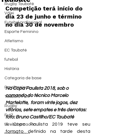
Rugby Taubaté
Competição terá início do 
Vôlei
dia 23 de junho e término 
Futebol profissional
no dia 30 de novembro
Esporte Feminino
Atletismo
EC Taubaté
futebol
História
Categoria de base
Paralímpico
Na Copa Paulista 2018, sob o 
comando do técnico Marcelo 
Taubaté Fut7
Martelotte,  foram vinte jogos, dez 
Rugby
vitórias, sete empates e três derrotas: 
Fut7
foto: Bruno Castilho/EC Taubaté
A Copa Paulista 2019 teve seu 
futebol amador
formato definido na tarde desta 
Paratletismo