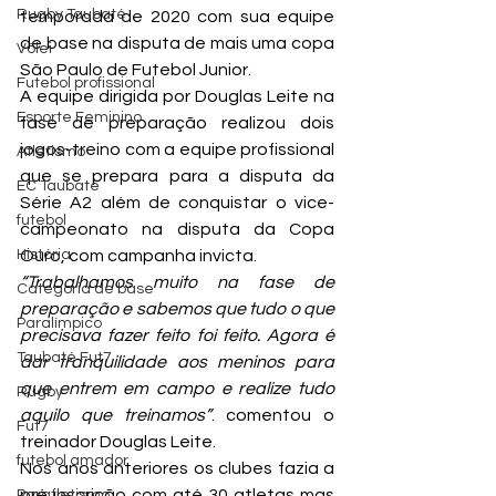
Rugby Taubaté
temporada de 2020 com sua equipe 
de base na disputa de mais uma copa 
Vôlei
São Paulo de Futebol Junior.
Futebol profissional
A equipe dirigida por Douglas Leite na 
Esporte Feminino
fase de preparação realizou dois 
jogos-treino com a equipe profissional 
Atletismo
que se prepara para a disputa da 
EC Taubaté
Série A2 além de conquistar o vice-
futebol
campeonato na disputa da Copa 
História
Ouro, com campanha invicta.
“Trabalhamos muito na fase de 
Categoria de base
preparação e sabemos que tudo o que 
Paralímpico
precisava fazer feito foi feito. Agora é 
Taubaté Fut7
dar tranquilidade aos meninos para 
que entrem em campo e realize tudo 
Rugby
aquilo que treinamos”
. comentou o 
Fut7
treinador Douglas Leite.
futebol amador
Nos anos anteriores os clubes fazia a 
pré inscrição com até 30 atletas mas 
Paratletismo