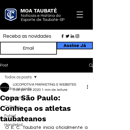
MOA TAUBATÉ
Notícias e História do
Esporte de Taubaté-SP
Receba as novidades
Assine Já
Post
Todos os posts
LOCOMOTIVA MARKETING E WEBSITES
Todos os posts
3 de jan. de 2020
1 min de leitura
Copa São Paulo:
Basquete
Conheça os atletas
Ciclismo
Futsal
taubateanos
Handebol
O E. C. Taubaté inicia oficialmente a 