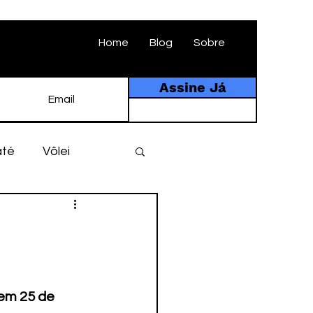
Home
Blog
Sobre
Assine Já
até
Vôlei
ebol
História
tebol amador
em 25 de 