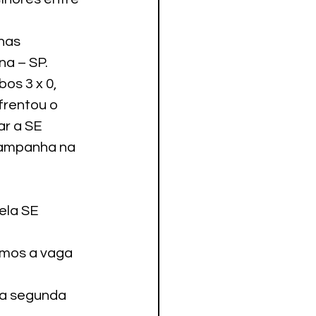
nas 
na – SP.
os 3 x 0, 
frentou o 
r a SE 
campanha na 
ela SE 
mos a vaga 
na segunda 