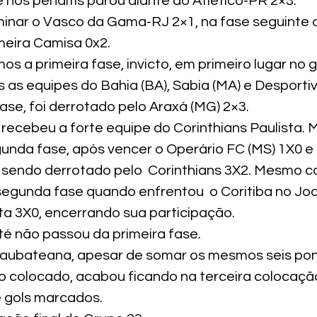
 nos pênaltis parou diante do Atlético-PR 2×3.
minar o Vasco da Gama-RJ 2×1, na fase seguinte o
meira Camisa 0x2.
s a primeira fase, invicto, em primeiro lugar no g
 as equipes do Bahia (BA), Sabia (MA) e Desportiv
ase, foi derrotado pelo Araxá (MG) 2×3.
recebeu a forte equipe do Corinthians Paulista. 
unda fase, após vencer o Operário FC (MS) 1X0 e 
sendo derrotado pelo  Corinthians 3X2. Mesmo c
segunda fase quando enfrentou  o Coritiba no Jo
ta 3X0, encerrando sua participação.
é não passou da primeira fase.
taubateana, apesar de somar os mesmos seis pon
o colocado, acabou ficando na terceira colocaçã
 gols marcados.