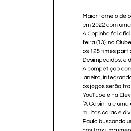
Maior torneio de 
em 2022 com uma n
A Copinha foi ofi
feira (13), no Clu
os 128 times part
Desimpedidos, e d
A competição come
janeiro, integrand
os jogos serão tra
YouTube e na Elev
“A Copinha é uma 
muitas caras e div
Paulo buscando um 
nos traz uma imens