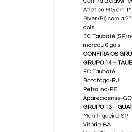
Confira a classifi
Atlético MG em 1º 
River (PI) com a 2
gols.
EC Taubaté (SP) n
marcou 6 gols
CONFIRA OS GRU
GRUPO 14 – TAU
EC Taubaté
Botafogo-RJ
Petrolina-PE
Aparecidense-GO
GRUPO 13 – GUA
Manthiqueira-SP
Vitória-BA