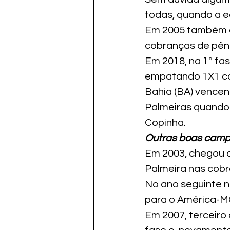
todas, quando a e
Em 2005 também ch
cobranças de pêna
Em 2018, na 1ª fa
empatando 1X1 com
Bahia (BA) vencen
Palmeiras quando
Copinha.
Outras boas camp
Em 2003, chegou a
Palmeira nas cobr
No ano seguinte 
para o América-M
Em 2007, terceiro