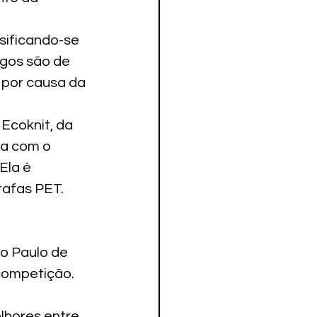
sificando-se 
gos são de 
 por causa da 
Ecoknit, da 
da com o 
Ela é 
rafas PET.
o Paulo de 
 competição.
hores entre 