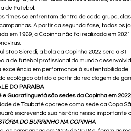
a de Futebol.
 os times se enfrentam dentro de cada grupo, clas
campanhas. A partir da segunda fase, todos os jo
a em 1969, a Copinha não foi realizada em 2021
navírus.
istão Sicredi, a bola da Copinha 2022 será a S11 
bola de futebol profissional do mundo desenvolvi
a excelência em performance à sustentabilidade. 
do ecológico obtido a partir da reciclagem de gar
ALE DO PARAÍBA
é e Guaratinguetá são sedes da Copinha em 2022
idade de Taubaté aparece como sede da Copa Sã
inuará escrevendo sua história nessa importante
STÓRIA DO BURRINHO NA COPINHA
, as campanhas em 2005 de 2018 e  foram as mel