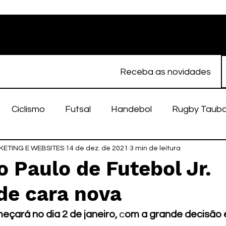
Receba as novidades
Ciclismo
Futsal
Handebol
Rugby Taub
ETING E WEBSITES
porte Feminino
14 de dez. de 2021
Atletismo
3 min de leitura
EC Taubaté
fut
 Paulo de Futebol Jr.
de cara nova
alímpico
Taubaté Fut7
Rugby
Fut7
fu
çará no dia 2 de janeiro, 
c
om a grande decisão 