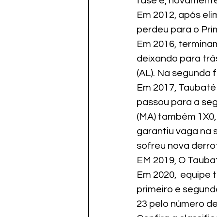
fase e, novamente
Em 2012, após eli
perdeu para o Pri
Em 2016, terminamo
deixando para trás
(AL). Na segunda f
Em 2017, Taubaté 
passou para a seg
(MA) também 1X0, 
garantiu vaga na 
sofreu nova derro
EM 2019, O Taubat
Em 2020,  equipe 
primeiro e segund
23 pelo número de