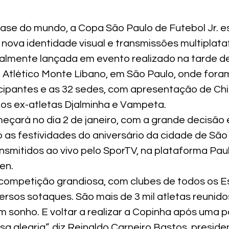
base do mundo, a Copa São Paulo de Futebol Jr. es
ova identidade visual e transmissões multiplata
cialmente lançada em evento realizado na tarde 
be Atlético Monte Líbano, em São Paulo, onde fora
icipantes e as 32 sedes, com apresentação de Chi
os ex-atletas Djalminha e Vampeta. 
çará no dia 2 de janeiro, com a grande decisão 
o as festividades do aniversário da cidade de São
nsmitidos ao vivo pelo SporTV, na plataforma Pauli
en.
competição grandiosa, com clubes de todos os E
ersos sotaques. São mais de 3 mil atletas reunid
sonho. E voltar a realizar a Copinha após uma par
a alegria”, diz Reinaldo Carneiro Bastos, preside