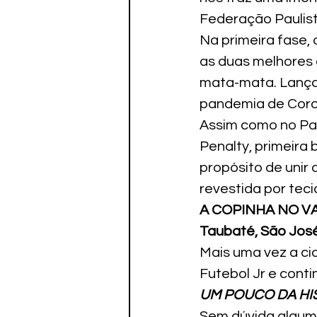
Federação Paulist
Na primeira fase,
as duas melhores 
mata-mata. Lançad
pandemia de Coro
Assim como no Paul
Penalty, primeira 
propósito de unir 
revestida por teci
A COPINHA NO V
Taubaté, São Jos
Mais uma vez a c
Futebol Jr e cont
UM POUCO DA HI
Sem dúvida alguma