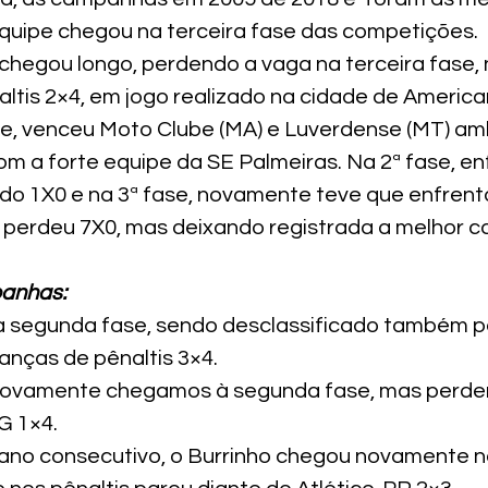
quipe chegou na terceira fase das competições.
egou longo, perdendo a vaga na terceira fase, 
ltis 2×4, em jogo realizado na cidade de America
se, venceu Moto Clube (MA) e Luverdense (MT) amb
 a forte equipe da SE Palmeiras. Na 2ª fase, en
do 1X0 e na 3ª fase, novamente teve que enfrenta
 perdeu 7X0, mas deixando registrada a melhor 
anhas:
 segunda fase, sendo desclassificado também p
anças de pênaltis 3×4.
novamente chegamos à segunda fase, mas perde
G 1×4.
 ano consecutivo, o Burrinho chegou novamente 