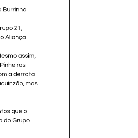
 Burrinho 
rupo 21, 
o Aliança 
Mesmo assim, 
Pinheiros 
om a derrota 
aquinzão, mas 
tos que o 
o do Grupo 