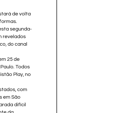
tará de volta 
formas.
desta segunda-
m revelados 
co, do canal 
em 25 de 
 Paulo. Todos 
stão Play, no 
stados, com 
os em São 
ada difícil 
nte da 