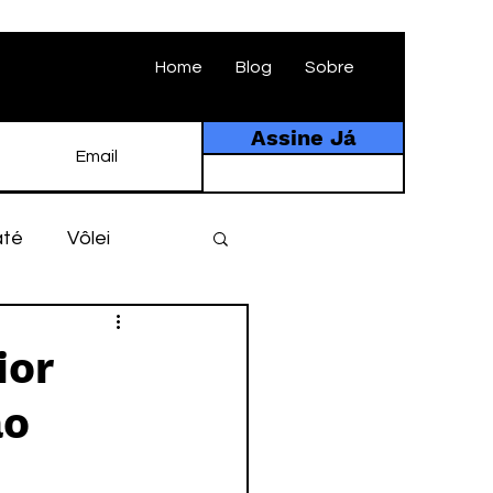
Home
Blog
Sobre
Assine Já
até
Vôlei
ebol
História
ior
ão
tebol amador