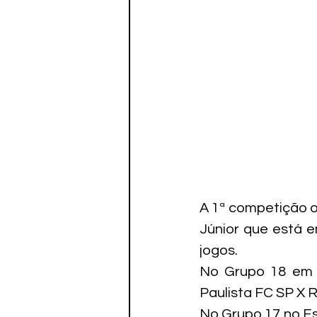
Paratletismo
A 1ª competição o
Júnior que está e
jogos.
No Grupo 18 em Ju
Paulista FC SP X R
No Grupo 17 no Est