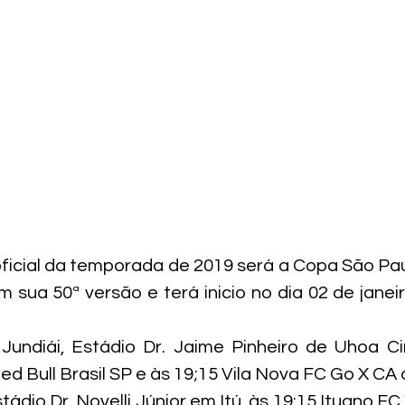
ficial da temporada de 2019 será a Copa São Pau
m sua 50ª versão e terá inicio no dia 02 de janei
ndiái, Estádio Dr. Jaime Pinheiro de Uhoa Cint
ed Bull Brasil SP e às 19;15 Vila Nova FC Go X CA
ádio Dr. Novelli Júnior em Itú, às 19:15 Ituano FC