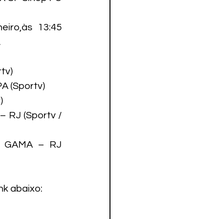
ro,às 13:45 
.
tv)
A (Sportv)
)
RJ (Sportv / 
 GAMA – RJ 
nk abaixo: