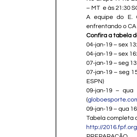
– MT  e às 21:30 
A equipe do E. 
enfrentando o CA 
Confira a tabela d
04-jan-19 – sex 1
04-jan-19 – sex 
07-jan-19 – seg 1
07-jan-19 – seg 
ESPN)
09-jan-19 – qu
(
globoesporte.co
09-jan-19 – qua 
Tabela completa d
http://2016.fpf.o
PREPARAÇÃO