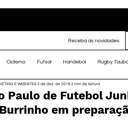
Receba as novidades
Ciclismo
Futsal
Handebol
Rugby Taub
ETING E WEBSITES
porte Feminino
3 de dez. de 2018
Atletismo
2 min de leitura
EC Taubaté
fut
 Paulo de Futebol Jun
 Burrinho em preparaç
alímpico
Taubaté Fut7
Rugby
Fut7
fu