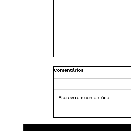
Comentários
Escreva um comentário
Faleceu nesta tarde o ex-
atleta Adamato