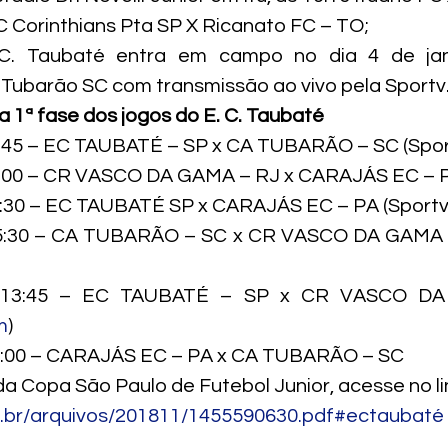
SC Corinthians Pta SP X Ricanato FC – TO;
C. Taubaté entra em campo no dia 4 de janei
Tubarão SC com transmissão ao vivo pela Sportv
a 1ª fase dos jogos do E. C. Taubaté
3:45 – EC TAUBATÉ – SP x CA TUBARÃO – SC (Spor
16:00 – CR VASCO DA GAMA – RJ x CARAJÁS EC – P
3:30 – EC TAUBATÉ SP x CARAJÁS EC – PA (Sportv
15:30 – CA TUBARÃO – SC x CR VASCO DA GAMA – 
a 13:45 – EC TAUBATÉ – SP x CR VASCO DA
m
)
16:00 – CARAJÁS EC – PA x CA TUBARÃO – SC
a Copa São Paulo de Futebol Junior, acesse no li
rg.br/arquivos/201811/1455590630.pdf#ectaubaté