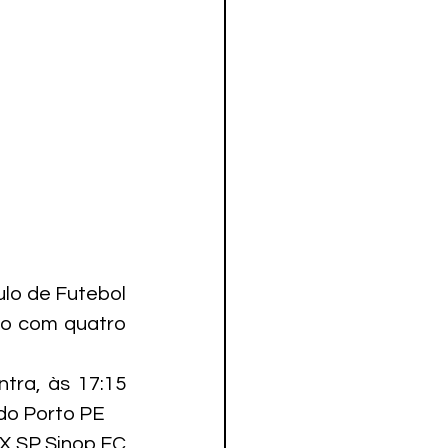
lo de Futebol 
ro com quatro 
ra, às 17:15 
 do Porto PE
 X SP Sinop FC 