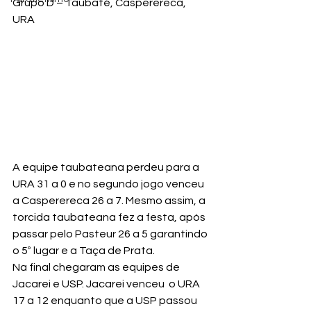
Grupo D – Taubaté, Casperereca, 
URA
A equipe taubateana perdeu para a 
URA 31 a 0 e no segundo jogo venceu 
a Casperereca 26 a 7. Mesmo assim, a 
torcida taubateana fez a festa, após 
passar pelo Pasteur 26 a 5 garantindo 
o 5º lugar e a Taça de Prata.
Na final chegaram as equipes de 
Jacarei e USP. Jacarei venceu  o URA 
17 a 12 enquanto que a USP passou 