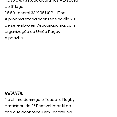
15:30 URA 31 X 00 Guarulhos – Disputa 
de 3º lugar

15:50 Jacareí 33 X 05 USP – Final
A próxima etapa acontece no dia 28 
de setembro em Araçariguama, com 
organização do União Rugby 
Alphaville.
INFANTIL
No último domingo o Taubaté Rugby 
participou do 3° Festival Infantil do 
ano que aconteceu em Jacareí. Na 