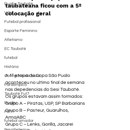
Rugby Taubaté
taubateana ficou com a 5º 
colocação geral
Vôlei
Futebol profissional
Esporte Feminino
Atletismo
EC Taubaté
futebol
História
A 1ª etapa da Copa São Pualo 
Categoria de base
aconteceu no ultimo final de semana 
Paralímpico
nas depedencias do Sesi Taubaté.
Taubaté Fut7
Os grupos estavam assim formados:
Rugby
Grupo A – Piratas, USP, SP Barbarians

Grupo B – Pasteur, Guarulhos, 
Fut7
ArmaABC

futebol amador
Grupo C – Lenks, Gorilla, Jacareí

Paratletismo