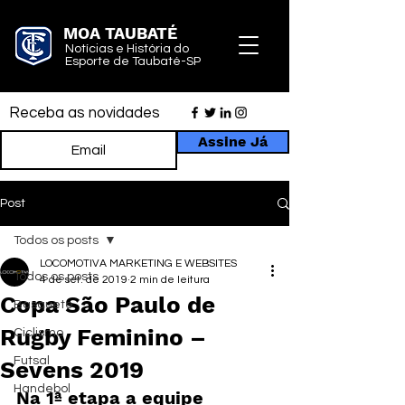
MOA TAUBATÉ
Notícias e História do
Esporte de Taubaté-SP
Receba as novidades
Assine Já
Post
Todos os posts
LOCOMOTIVA MARKETING E WEBSITES
Todos os posts
4 de set. de 2019
2 min de leitura
Copa São Paulo de
Basquete
Rugby Feminino –
Ciclismo
Futsal
Sevens 2019
Handebol
Na 1ª etapa a equipe 