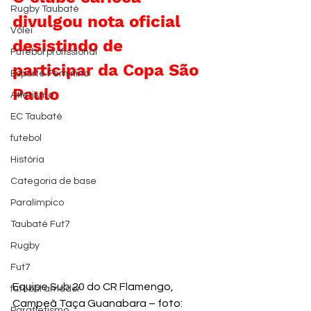
Rugby Taubaté
divulgou nota oficial 
Vôlei
desistindo de 
Futebol profissional
participar da Copa São 
Esporte Feminino
Paulo
Atletismo
EC Taubaté
futebol
História
Categoria de base
Paralímpico
Taubaté Fut7
Rugby
Fut7
Equipe Sub 20 do CR Flamengo, 
futebol amador
Campeã Taça Guanabara – foto: 
Paratletismo