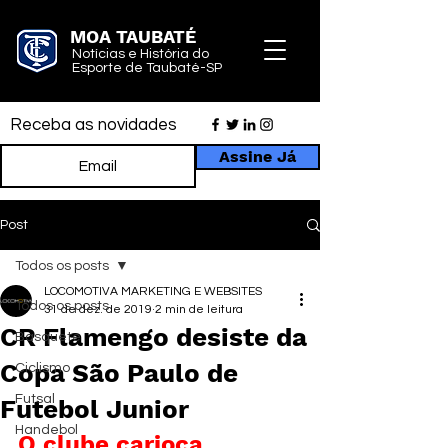
MOA TAUBATÉ
Notícias e História do
Esporte de Taubaté-SP
Receba as novidades
Assine Já
Post
Todos os posts
LOCOMOTIVA MARKETING E WEBSITES
Todos os posts
31 de dez. de 2019
2 min de leitura
CR Flamengo desiste da
Basquete
Copa São Paulo de
Ciclismo
Futsal
Futebol Junior
Handebol
O clube carioca 