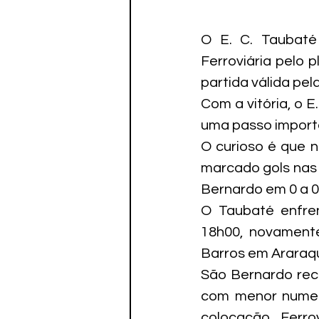
O E. C. Taubaté
Ferroviária pelo 
partida válida pel
Com a vitória, o 
uma passo importa
O curioso é que n
marcado gols nas 
Bernardo em 0 a 0)
O Taubaté enfre
18h00, novamente
Barros em Araraq
São Bernardo rec
com menor numero
colocação. Ferro