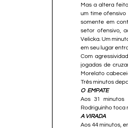
Mas a altera feita
um time ofensivo 
somente em contr
setor ofensivo, a
Velicka. Um minuto
em seu lugar entr
Com agressividad
jogadas de cruza
Morelato cabeceia
Três minutos depoi
O  EMPATE
Aos 31 minutos 
Rodriguinho toca 
A VIRADA
Aos 44 minutos, e