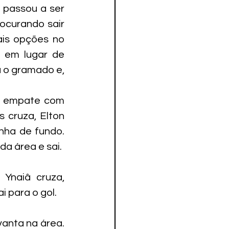
 passou a ser 
ocurando sair 
is opções no 
 em lugar de 
 o gramado e, 
o empate com 
cruza, Elton 
nha de fundo. 
da área e sai.
naiâ cruza, 
 para o gol.
anta na área. 