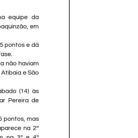
a equipe da 
oaquinzão, em 
5 pontos e dá 
fase.
ia não haviam 
tibaia e São 
bado (14) às 
r Pereira de 
 pontos, mas 
parece na 2ª 
m na 3ª e 4ª 