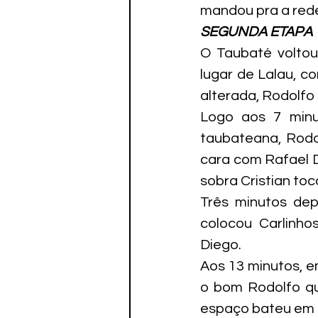
mandou pra a red
SEGUNDA ETAPA
O Taubaté volto
lugar de Lalau, c
alterada, Rodolfo 
Logo aos 7 minut
taubateana, Rodol
cara com Rafael D
sobra Cristian toc
Três minutos depo
colocou Carlinhos
Diego.
Aos 13 minutos, e
o bom Rodolfo qu
espaço bateu em go