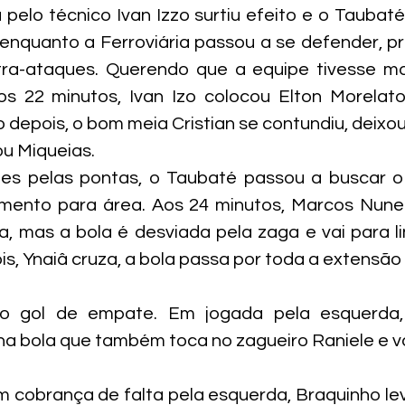
 pelo técnico Ivan Izzo surtiu efeito e o Taubaté
enquanto a Ferroviária passou a se defender, pr
a-ataques. Querendo que a equipe tivesse ma
os 22 minutos, Ivan Izo colocou Elton Morelato
 depois, o bom meia Cristian se contundiu, deixou
ou Miqueias.
es pelas pontas, o Taubaté passou a buscar 
mento para área. Aos 24 minutos, Marcos Nunes 
, mas a bola é desviada pela zaga e vai para li
s, Ynaiâ cruza, a bola passa por toda a extensão 
o gol de empate. Em jogada pela esquerda, Y
na bola que também toca no zagueiro Raniele e vai
m cobrança de falta pela esquerda, Braquinho lev