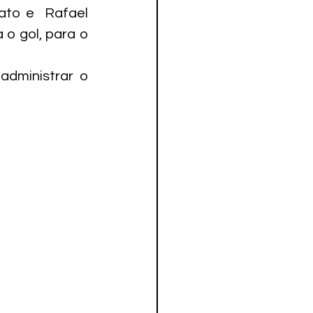
to e  Rafael 
o gol, para o 
dministrar o 