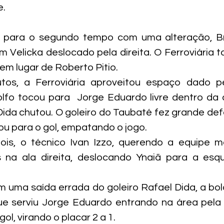
e.
u para o segundo tempo com uma alteração, B
om Velicka deslocado pela direita. O Ferroviária 
em lugar de Roberto Pitio.
os, a Ferroviária aproveitou espaço dado pe
fo tocou para  Jorge Eduardo livre dentro da á
ida chutou. O goleiro do Taubaté fez grande defe
ou para o gol, empatando o jogo.
is, o técnico Ivan Izzo, querendo a equipe mai
 na ala direita, deslocando Ynaiã para a esque
m uma saída errada do goleiro Rafael Dida, a bol
e serviu Jorge Eduardo entrando na área pela d
l, virando o placar 2 a 1.