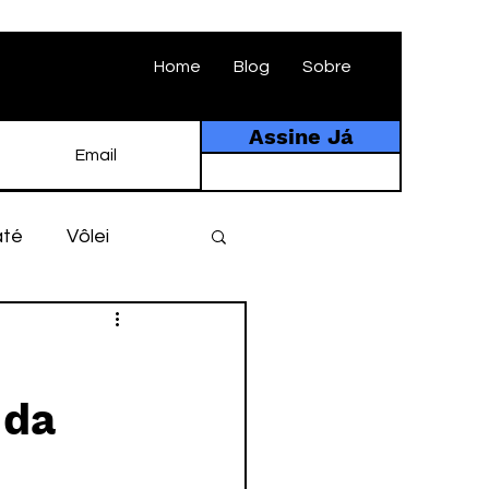
Home
Blog
Sobre
Assine Já
até
Vôlei
ebol
História
 da
tebol amador