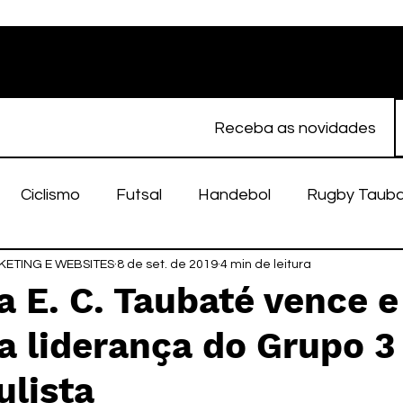
Receba as novidades
Ciclismo
Futsal
Handebol
Rugby Taub
ETING E WEBSITES
porte Feminino
8 de set. de 2019
Atletismo
4 min de leitura
EC Taubaté
fut
a E. C. Taubaté vence e
a liderança do Grupo 3
alímpico
Taubaté Fut7
Rugby
Fut7
fu
ulista