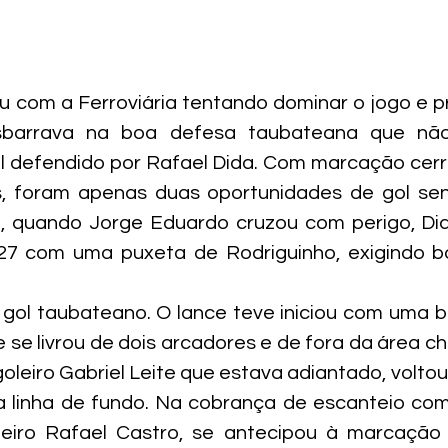
 com a Ferroviária tentando dominar o jogo e p
sbarrava na boa defesa taubateana que não 
ol defendido por Rafael Dida. Com marcação cerr
, foram apenas duas oportunidades de gol se
2, quando Jorge Eduardo cruzou com perigo, Did
27 com uma puxeta de Rodriguinho, exigindo b
 gol taubateano. O lance teve iniciou com uma b
se livrou de dois arcadores e de fora da área ch
goleiro Gabriel Leite que estava adiantado, volto
a linha de fundo. Na cobrança de escanteio com 
eiro Rafael Castro, se antecipou à marcação