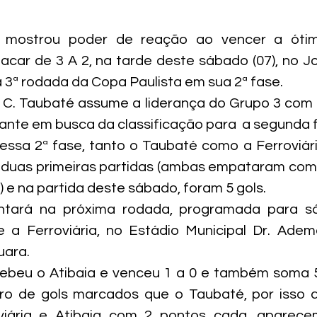
 mostrou poder de reação ao vencer a ótim
placar de 3 A 2, na tarde deste sábado (07), no J
a 3ª rodada da Copa Paulista em sua 2ª fase.
E. C. Taubaté assume a liderança do Grupo 3 com 
nte em busca da classificação para  a segunda 
essa 2ª fase, tanto o Taubaté como a Ferroviár
duas primeiras partidas (ambas empataram com A
 e na partida deste sábado, foram 5 gols.
ntará na próxima rodada, programada para sá
 a Ferroviária, no Estádio Municipal Dr. Adema
uara.
ebeu o Atibaia e venceu 1 a 0 e também soma 5
 de gols marcados que o Taubaté, por isso a
viária e Atibaia com 2 pontos cada, aparece