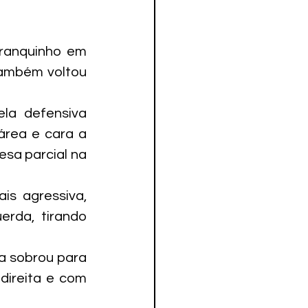
ranquinho em 
também voltou 
la defensiva 
rea e cara a 
sa parcial na 
s agressiva, 
rda, tirando 
a sobrou para 
ireita e com 