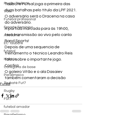
Rugby Taubaté
Taubaté Futsal joga a primeira das 
duas batalhas pelo título da LPF 2021.
Vôlei
O adversário será o Dracena na casa 
Futebol profissional
do adversário.
Esporte Feminino
A partida marcada para às 19h00, 
terá transmissão ao vivo pelo canla 
Atletismo
Band Sports!
EC Taubaté
Depois de uma sequencia de 
futebol
treinamento o técnico Leandro Reis 
História
falou sobre o importante jogo.
Confira:
Categoria de base
O goleiro Vitão e o ala Dasaiev 
Paralímpico
também comentaram a decisão
Taubaté Fut7
Futsal
Rugby
Fut7
futebol amador
Paratletismo