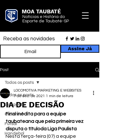
MOA TAUBATÉ
Notícias e História do
Esporte de Taubaté-SP
Receba as novidades
Assine Já
Post
Todos os posts
LOCOMOTIVA MARKETING E WEBSITES
Todos os posts
7 de dez. de 2021
1 min de leitura
DIA DE DECISÃO
Basquete
Final inédita para a equipe 
Ciclismo
taubateana que pela primeira vez 
Futsal
disputa o título
da Liga Paulista
Handebol
Nesta terça-feira (07) a equipe 