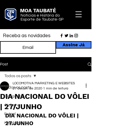
MOA TAUBATÉ
Notícias e História do
Esporte de Taubaté-SP
Receba as novidades
Assine Já
Post
Todos os posts
LOCOMOTIVA MARKETING E WEBSITES
Todos os posts
27 de jun. de 2020
1 min de leitura
DIA NACIONAL DO VÔLEI
Basquete
| 27/JUNHO
Ciclismo
Futsal
DIA NACIONAL DO VÔLEI | 
27.JUNHO
Handebol