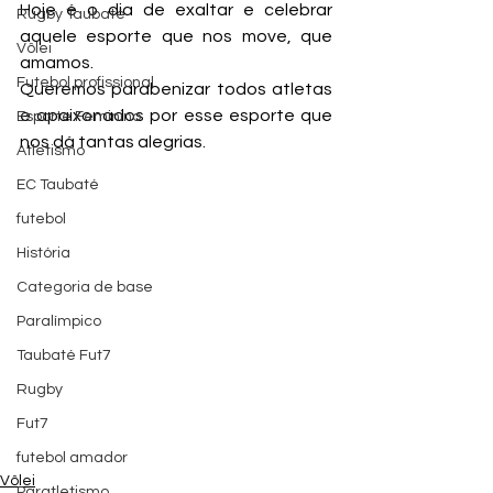
Hoje é o dia de exaltar e celebrar 
Rugby Taubaté
aquele esporte que nos move, que 
Vôlei
amamos.
Futebol profissional
Queremos parabenizar todos atletas 
e apaixonados por esse esporte que 
Esporte Feminino
nos dá tantas alegrias.
Atletismo
EC Taubaté
futebol
História
Categoria de base
Paralímpico
Taubaté Fut7
Rugby
Fut7
futebol amador
Vôlei
Paratletismo