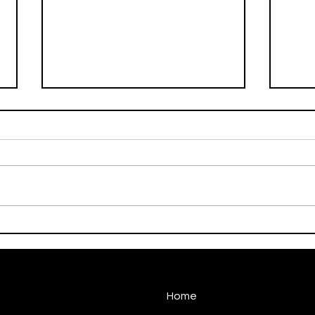
Burrinho vence outra e
Fale
continua invicto no Grupo
Cam
197
Home