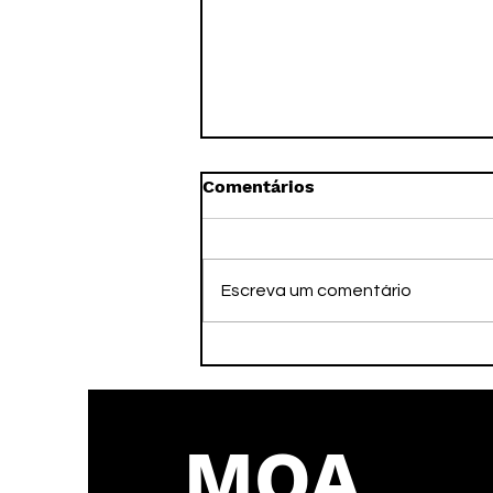
Comentários
Escreva um comentário
Faleceu nesta tarde o ex-
atleta Adamato
MOA