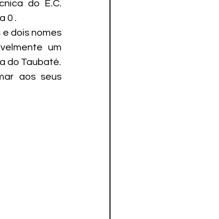
nica do E.C. 
 0 .
 e dois nomes 
velmente um 
a do Taubaté.
ar aos seus 