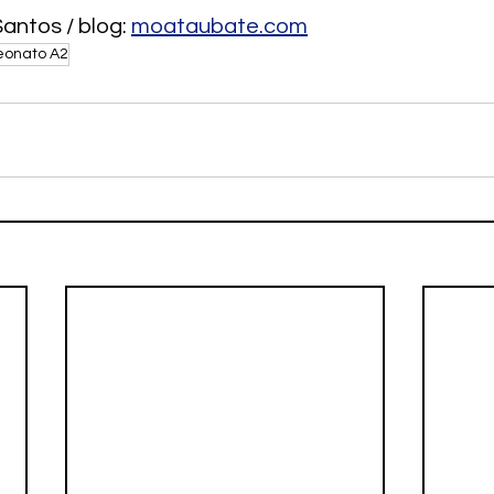
antos / blog: 
moataubate.com
onato A2