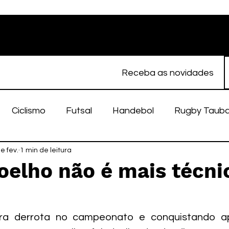
Receba as novidades
Ciclismo
Futsal
Handebol
Rugby Taub
porte Feminino
e fev.
1 min de leitura
Atletismo
EC Taubaté
fut
oelho não é mais técni
alímpico
Taubaté Fut7
Rugby
Fut7
fu
ira derrota no campeonato e conquistando ap