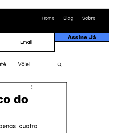
Home
Blog
Sobre
Assine Já
até
Vôlei
ebol
História
co do
tebol amador
enas quatro 