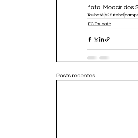
 foto: Moacir dos S
Taubaté
A2
futebol
campe
EC Taubaté
Posts recentes