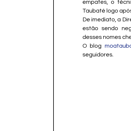
empates, o técni
Paratletismo
Taubaté logo após 
De imediato, a Dir
estão sendo neg
desses nomes che
O blog 
moataub
seguidores.