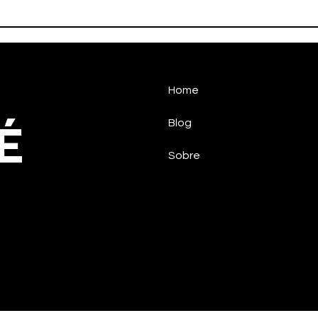
Faleceu nesta tarde o ex-
HAL
atleta Adamato
PAR
TAU
MED
NAC
Home
É
Blog
Sobre