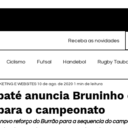
Receba as novidades
Ciclismo
Futsal
Handebol
Rugby Taub
ETING E WEBSITES
porte Feminino
10 de ago. de 2020
Atletismo
1 min de leitura
EC Taubaté
fut
ubaté anuncia Bruninh
 para o campeonato
alímpico
Taubaté Fut7
Rugby
Fut7
fu
 novo reforço do Burrão para a sequencia do cam