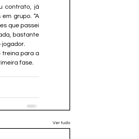
contrato, já 
 em grupo. “A 
es que passei 
ada, bastante 
 jogador.
treina para a 
imeira fase.
Ver tudo