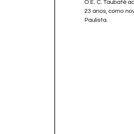
O E. C. Taubaté a
Paratletismo
23 anos, como nov
Paulista.