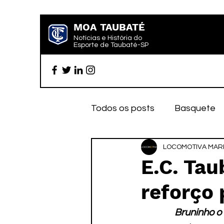
MOA TAUBATÉ
Notícias e História do
Esporte de Taubaté-SP
Todos os posts
Basquete
Futebol profissional
LOCOMOTIVA MARK
Es
E.C. Ta
reforço
Categoria de base
Par
Bruninho o