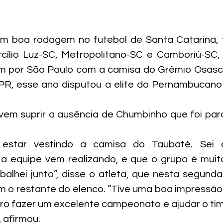
em boa rodagem no futebol de Santa Catarina, 
rcílio Luz-SC, Metropolitano-SC e Camboriú-SC,
m por São Paulo com a camisa do Grêmio Osasc
PR, esse ano disputou a elite do Pernambucano 
em suprir a ausência de Chumbinho que foi para
r estar vestindo a camisa do Taubaté. Sei d
 equipe vem realizando, e que o grupo é muito 
balhei junto”, disse o atleta, que nesta segunda-
om o restante do elenco. “Tive uma boa impressão 
ro fazer um excelente campeonato e ajudar o time
, afirmou.