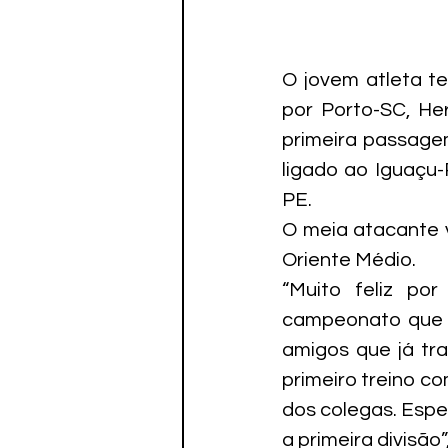
O jovem atleta t
por Porto-SC, He
primeira passage
ligado ao Iguaçu-
PE.
O meia atacante v
Oriente Médio.
“Muito feliz po
campeonato que a
amigos que já tra
primeiro treino c
dos colegas. Espe
a primeira divisão”