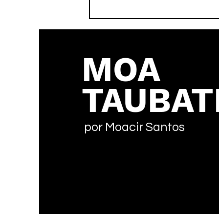
Meio século de bola: A
tradicional resenha dos
amigos que agita o Areão
em Taubaté
MOA
TAUBAT
por Moacir Santos