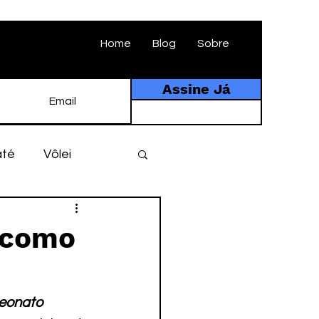
Home
Blog
Sobre
Assine Já
até
Vôlei
ebol
História
o como
tebol amador
peonato