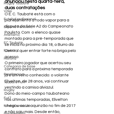
anunciou nesta quarta-feira, 
Rugby Taubaté
duas contratações 
Vôlei
O E. C. Taubaté está com o 
Futebol profissional
planejamento a todo vapor para a 
disputa da Série A2 do Campeonato 
Esporte Feminino
Paulista. Com  o elenco quase 
Atletismo
montado para a pré-temporada que 
EC Taubaté
se inicia no próximo dia 18, o Burro da 
Central quer entrar forte na briga pelo 
futebol
acesso.
História
O primeiro jogador que acertou seu 
Categoria de base
contrato para a próxima temporada 
Paralímpico
já é um velho conhecido: o volante 
Elivelton, de 28 anos, vai continuar 
Taubaté Fut7
vestindo a camisa alviazul.
Rugby
Dono do meio-campo taubateano 
Fut7
nas últimas temporadas, Elivelton 
chegou ao Joaquinzão no fim de 2017 
futebol amador
e não saiu mais. Desde então, 
Paratletismo