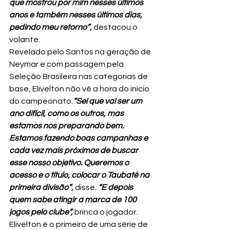
que mostrou por mim nesses últimos 
anos e também nesses últimos dias, 
pedindo meu retorno”
, 
destacou o 
volante.
Revelado pelo Santos na geração de 
Neymar e com passagem pela 
Seleção Brasileira nas categorias de 
base, Elivelton não vê a hora do início 
do campeonato.
“Sei que vai ser um 
ano difícil, como os outros, mas 
estamos nos preparando bem. 
Estamos fazendo boas campanhas e 
cada vez mais próximos de buscar 
esse nosso objetivo. Queremos o 
acesso e o título, colocar o Taubaté na 
primeira divisão”
, 
disse
. 
“E depois 
quem sabe atingir a marca de 100 
jogos pelo clube”,
 brinca o jogador.
Elivelton é o primeiro de uma série de 