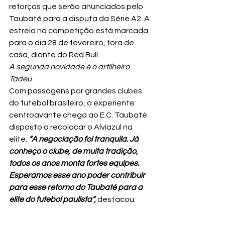
reforços que serão anunciados pelo 
Taubaté para a disputa da Série A2. A 
estreia na competição está marcada 
para o dia 28 de fevereiro, fora de 
casa, diante do Red Bull.
A segunda novidade é o artilheiro 
Tadeu
Com passagens por grandes clubes 
do futebol brasileiro, o experiente 
centroavante chega ao E.C. Taubaté 
disposto a recolocar o Alviazul na 
elite. 
“A negociação foi tranquila. Já 
conheço o clube, de muita tradição, 
todos os anos monta fortes equipes. 
Esperamos esse ano poder contribuir 
para esse retorno do Taubaté para a 
elite do futebol 
paulista”,
 destacou.