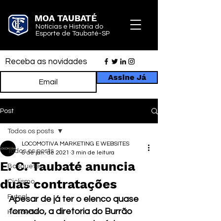
MOA TAUBATÉ
Notícias e História do
Esporte de Taubaté-SP
Receba as novidades
Assine Já
Post
Todos os posts
LOCOMOTIVA MARKETING E WEBSITES
Todos os posts
6 de jan. de 2021
3 min de leitura
E. C. Taubaté anuncia
Basquete
duas contratações
Ciclismo
Futsal
Apesar de já ter o elenco quase 
formado, a diretoria do Burrão 
Handebol