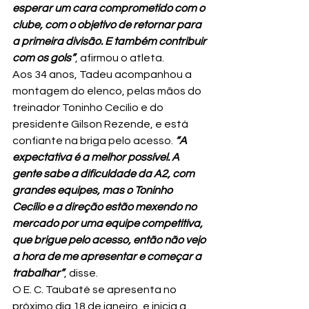
esperar um cara comprometido com o 
clube, com o objetivo de retornar para 
a primeira divisão. E também contribuir 
com os gols”
, afirmou o atleta.
Aos 34 anos, Tadeu acompanhou a 
montagem do elenco, pelas mãos do 
treinador Toninho Cecílio e do 
presidente Gilson Rezende, e está 
confiante na briga pelo acesso. 
“A 
expectativa é a melhor possível. A 
gente sabe a dificuldade da A2, com 
grandes equipes, mas o Toninho 
Cecílio e a direção estão mexendo no 
mercado por uma equipe competitiva, 
que brigue pelo acesso, então não vejo 
a hora de me apresentar e começar a 
trabalhar”
, disse.
O E. C. Taubaté se apresenta no 
próximo dia 18 de janeiro, e inicia a 