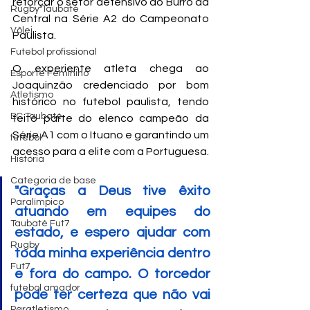
reforçar o setor defensivo do Burro da 
Rugby Taubaté
Central na Série A2 do Campeonato 
Vôlei
Paulista.
Futebol profissional
O experiente atleta chega ao 
Esporte Feminino
Joaquinzão credenciado por bom 
Atletismo
histórico no futebol paulista, tendo 
EC Taubaté
feito parte do elenco campeão da 
Série A1 com o Ituano e garantindo um 
futebol
acesso para a elite com a Portuguesa. 
História
Categoria de base
"Graças a Deus tive êxito 
Paralímpico
atuando em equipes do 
Taubaté Fut7
estado, e espero ajudar com 
Rugby
toda minha experiência dentro 
Fut7
e fora do campo. O torcedor 
futebol amador
pode ter certeza que não vai 
Paratletismo