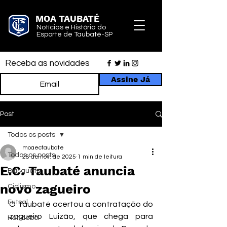
MOA TAUBATÉ
Notícias e História do
Esporte de Taubaté-SP
Receba as novidades
Assine Já
Post
Todos os posts
moaectaubate
Todos os posts
28 de nov. de 2025
1 min de leitura
E.C. Taubaté anuncia
Basquete
novo zagueiro
Ciclismo
Futsal
O Taubaté acertou a contratação do 
zagueiro Luizão, que chega para 
Handebol