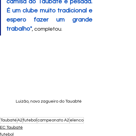
camisa do Taubaté é pesada. 
É um clube muito tradicional e 
espero fazer um grande 
trabalho"
, completou.
Luizão, novo zagueiro do Tauabté
Taubaté
A2
futebol
campeonato A2
elenco
EC Taubaté
futebol