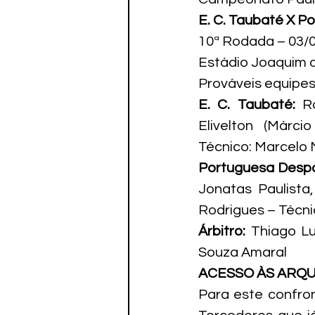
E. C. Taubaté X P
10ª Rodada – 03/
Estádio Joaquim d
Prováveis equipes
E. C. Taubaté:
 R
Elivelton (Márc
Técnico: Marcelo 
Portuguesa Despo
Jonatas Paulista,
Rodrigues – Técni
Árbitro:
 Thiago Lu
Souza Amaral
ACESSO ÀS ARQ
Para este confron