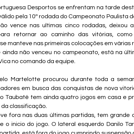
ortuguesa Desportos se enfrentam na tarde dest
válido pela 10ª rodada do Campeonato Paulista da
o vence nas ultimas cinco rodadas, deixou a
ara retornar ao caminho das vitórias, como 
se manteve nas primeiras colocações em várias 
 ainda não venceu no campeonato, está na últi
 Vica no comando da equipe.
elo Martelotte procurou durante toda a seman
adores em busca das conquistas de nova vitoria
 o Taubaté tem ainda quatro jogos em casa e pre
da classificação.
eve fora nas duas últimas partidas, tem grande 
 o inicio do jogo. O lateral esquerdo Danilo Tar
 partida, está fora do jogo cumprindo suspensão 