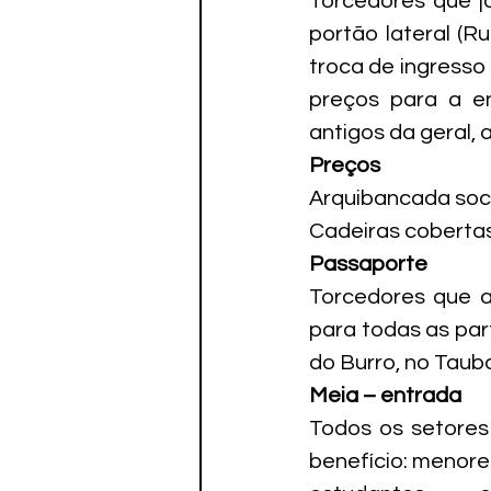
Torcedores que já
portão lateral (R
troca de ingresso 
preços para a e
antigos da geral, 
Preços 
Arquibancada soci
Cadeiras cobertas
Passaporte
Torcedores que a
para todas as part
do Burro, no Taub
Meia – entrada
Todos os setores
benefício: menore