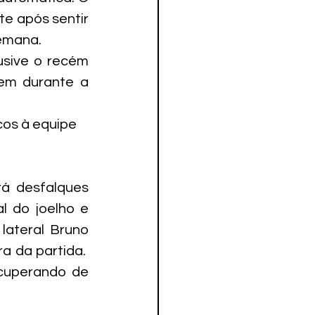
e após sentir 
semana.
sive o recém 
em durante a 
cos à equipe 
á desfalques 
 do joelho e 
ateral Bruno 
 da partida.  
cuperando de 