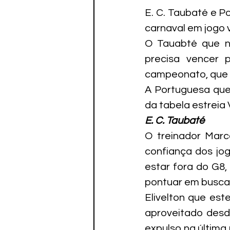
E. C. Taubaté e P
carnaval em jogo 
O Tauabté que nã
precisa vencer p
campeonato, que 
A Portuguesa que
da tabela estreia
E. C. Taubaté
O treinador Marc
confiança dos jog
estar fora do G8,
pontuar em busca 
Elivelton que est
aproveitado desde
expulso na última