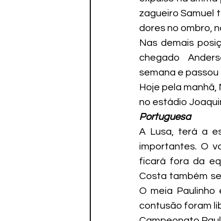
zagueiro Samuel t
dores no ombro, n
Nas demais posiçõ
chegado  Anderso
semana e passou 
Hoje pela manhã, M
no estádio Joaqui
Portuguesa
A Lusa, terá a e
importantes. O v
ficará fora da e
Costa também sent
O meia Paulinho 
contusão foram li
Campeonato Pauli