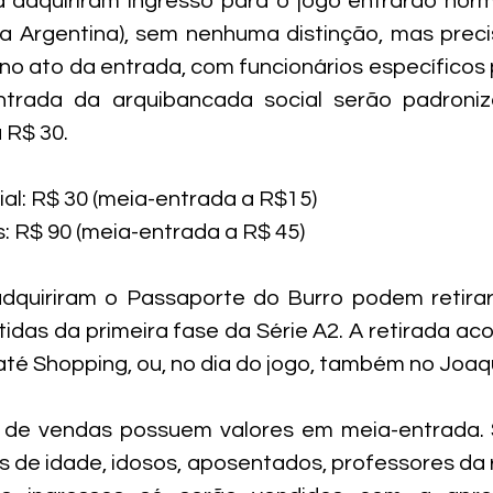
 adquiriram ingresso para o jogo entrarão norm
ua Argentina), sem nenhuma distinção, mas precis
no ato da entrada, com funcionários específicos pa
ntrada da arquibancada social serão padroni
a R$ 30.
al: R$ 30 (meia-entrada a R$15)

: R$ 90 (meia-entrada a R$ 45)
dquiriram o Passaporte do Burro podem retirar 
idas da primeira fase da Série A2. A retirada aco
até Shopping, ou, no dia do jogo, também no Joaq
 de vendas possuem valores em meia-entrada. 
s de idade, idosos, aposentados, professores da r