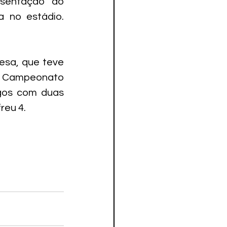
sentação do 
no estádio. 
sa, que teve 
o Campeonato 
gos com duas 
reu 4.