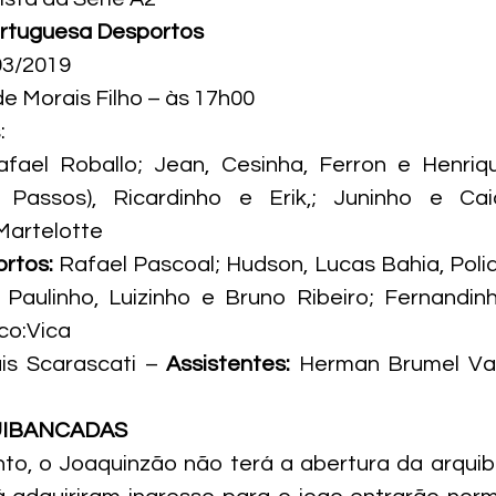
ortuguesa Desportos
03/2019
e Morais Filho – às 17h00
:
afael Roballo; Jean, Cesinha, Ferron e Henrique
io Passos), Ricardinho e Erik,; Juninho e C
Martelotte
rtos:
 Rafael Pascoal; Hudson, Lucas Bahia, Polido
 Paulinho, Luizinho e Bruno Ribeiro; Fernandin
co:Vica
is Scarascati – 
Assistentes:
 Herman Brumel Van
UIBANCADAS
to, o Joaquinzão não terá a abertura da arquib