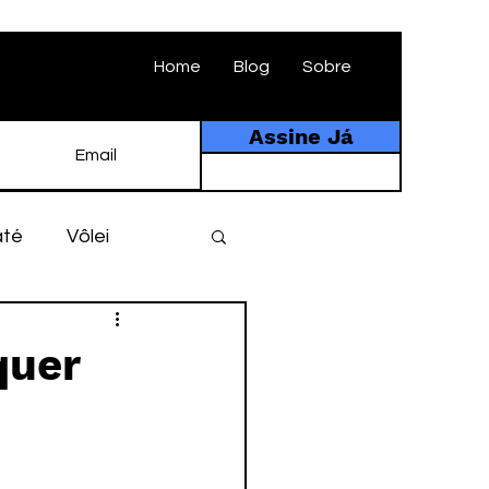
Home
Blog
Sobre
Assine Já
até
Vôlei
ebol
História
quer
tebol amador