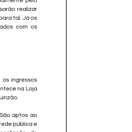
almente pelo 
arão realizar 
ra tal. Já os 
zados com os 
os ingressos 
ntece na Loja 
uinzão.
São aptos ao 
ede pública e 