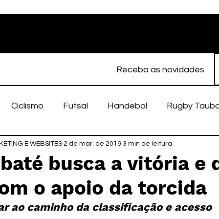
Receba as novidades
Ciclismo
Futsal
Handebol
Rugby Taub
ETING E WEBSITES
porte Feminino
2 de mar. de 2019
Atletismo
3 min de leitura
EC Taubaté
fut
ubaté busca a vitória e 
om o apoio da torcida
alímpico
Taubaté Fut7
Rugby
Fut7
fu
tar ao caminho da classificação e acesso