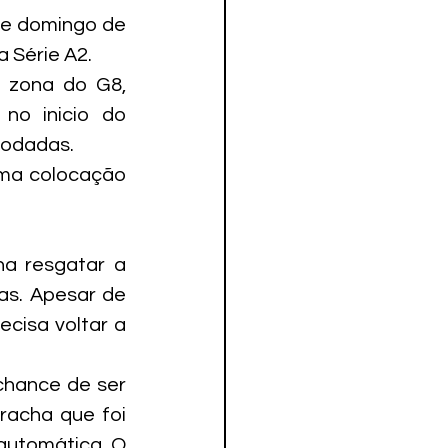
e domingo de 
 Série A2.
 zona do G8, 
no inicio do 
rodadas.
ma colocação 
a resgatar a 
s. Apesar de 
cisa voltar a 
chance de ser 
racha que foi 
automática. O 