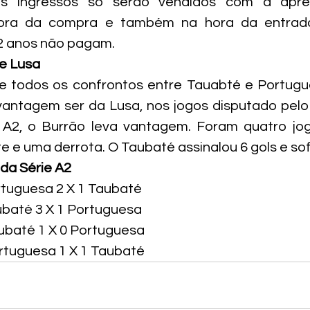
s ingressos só serão vendidos com a apre
ra da compra e também na hora da entrada 
2 anos não pagam.
e Lusa
e todos os confrontos entre Tauabté e Portugue
 vantagem ser da Lusa, nos jogos disputado pel
e A2, o Burrão leva vantagem. Foram quatro jo
e e uma derrota. O Taubaté assinalou 6 gols e sof
 da Série A2
rtuguesa 2 X 1 Taubaté
ubaté 3 X 1 Portuguesa
aubaté 1 X 0 Portuguesa
ortuguesa 1 X 1 Taubaté