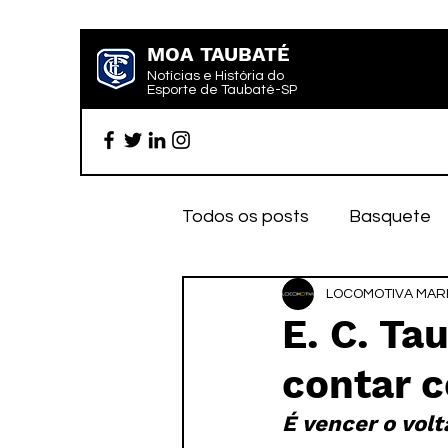
MOA TAUBATÉ
Notícias e História do
Esporte de Taubaté-SP
Todos os posts
Basquete
Futebol profissional
LOCOMOTIVA MARK
Es
E. C. Ta
contar c
Categoria de base
Par
É vencer o vol