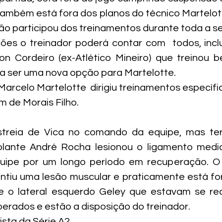
ambém está fora dos planos do técnico Martelott
ão participou dos treinamentos durante toda a 
es o treinador poderá contar com  todos, inclu
n Cordeiro (ex-Atlético Mineiro) que treinou b
a ser uma nova opção para Martelotte.
arcelo Martelotte  dirigiu treinamentos específi
m de Morais Filho.
streia de Vica no comando da equipe, mas ter
olante André Rocha lesionou o ligamento medial
quipe por um longo período em recuperação. O l
iu uma lesão muscular e praticamente está fora
e o lateral esquerdo Geley que estavam se re
berados e estão a disposição do treinador.
sta da Série A2