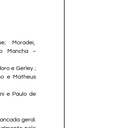
;  Moradei,  
aio Mancha – 
ro e Gerley ; 
ho e Matheus 
i e Paulo de 
ancada geral. 