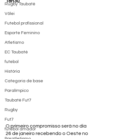
18h30
Rugby Taubaté
Vôlei
Futebol profissional
Esporte Feminino
Atletismo
EC Taubaté
futebol
História
Categoria de base
Paralímpico
Taubaté Fut7
Rugby
Fut7
O primeiro compromisso será no dia 
futebol amador
26 de janeiro recebendo o Oeste no 
Paratletismo