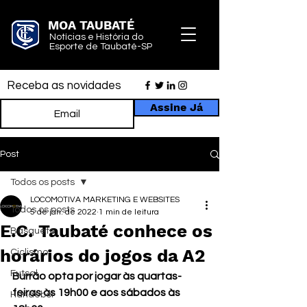
MOA TAUBATÉ
Notícias e História do
Esporte de Taubaté-SP
Receba as novidades
Assine Já
Post
Todos os posts
LOCOMOTIVA MARKETING E WEBSITES
Todos os posts
5 de jan. de 2022
1 min de leitura
E.C. Taubaté conhece os
Basquete
horários do jogos da A2
Ciclismo
Futsal
Burrão opta por jogar às quartas-
feiras às 19h00 e aos sábados às 
Handebol