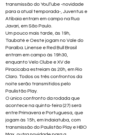
transmissão do YouTube -novidade 
para a atual temporada-, Juventus e 
Atibaia entram em campo na Rua 
Javari, em São Paulo.
Um pouco mais tarde, às 19h, 
Taubaté e Oeste jogam no Vale do 
Paraíba. Linense e Red Bull Brasil 
entram em campo às 19h30, 
enquanto Velo Clube e XV de 
Piracicaba estreiam às 20h, em Rio 
Claro. Todos os três confrontos da 
noite serão transmitidos pelo 
Paulistão Play.
O único confronto da rodada que 
acontece na quinta-feira (27) será 
entre Primavera e Portuguesa, que 
jogam às 15h, em Indaiatuba, com 
transmissão do Paulistão Play e HBO 
Max, outra novidade para a 