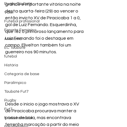
Rugby Taubaté
grande e importante vitória na noite 
desta quarta-feira (29) ao vencer o 
Vôlei
então invicto XV de Piracicaba 1 a 0, 
Futebol profissional
gol de Luiz Fernando. Esquerdinha, 
Esporte Feminino
que fez o primoroso lançamento para 
Luiz Fernando foi o destaque em 
Atletismo
campo. Elivelton também foi um 
EC Taubaté
guerreiro nos 90 minutos.
futebol
História
Categoria de base
Paralímpico
Taubaté Fut7
Rugby
Desde o inicio o jogo mostrava o XV 
Fut7
de Piracicaba procurava manter a 
posse de bola, mas encontrava 
futebol amador
ferrenha marcação a partir do meio 
Paratletismo