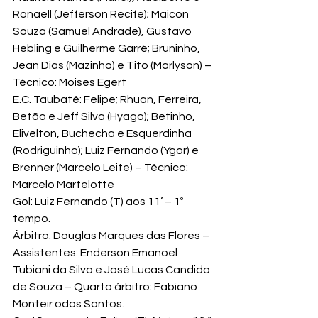
Ronaell (Jefferson Recife); Maicon 
Souza (Samuel Andrade), Gustavo 
Hebling e Guilherme Garré; Bruninho, 
Jean Dias (Mazinho) e Tito (Marlyson) – 
Técnico: Moises Egert

E.C. Taubaté: Felipe; Rhuan, Ferreira, 
Betão e Jeff Silva (Hyago); Betinho, 
Elivelton, Buchecha e Esquerdinha 
(Rodriguinho); Luiz Fernando (Ygor) e 
Brenner (Marcelo Leite) – Técnico: 
Marcelo Martelotte
Gol: Luiz Fernando (T) aos 11’ – 1º 
tempo.
Árbitro: Douglas Marques das Flores – 
Assistentes: Enderson Emanoel 
Tubiani da Silva e José Lucas Candido 
de Souza – Quarto árbitro: Fabiano 
Monteir odos Santos.