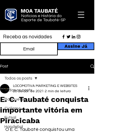
MOA TAUBATÉ
Notícias e História do
Esporte de Taubaté-SP
Receba as novidades
Assine Já
Post
Todos os posts
LOCOMOTIVA MARKETING E WEBSITES
Todos os posts
28 de abr. de 2021
2 min de leitura
E. C. Taubaté conquista
Basquete
importante vitória em
Ciclismo
Futsal
Piracicaba
Handebol
O E. C. Taubaté conquistou uma 