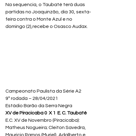
Na sequencia, o Taubaté terá duas 
partidas no Joaquinzão, dia 30, sexta-
feira contra o Monte Azul e no 
domingo (2),recebe o Osasco Audax.
Campeonato Paulista da Série A2
9ª rodada – 28/04/2021
Estádio Barão da Serra Negra
XV de Piracicaba 0  X 1  E. C. Taubaté
E.C. XV de Novembro (Piracicaba): 
Matheus Nogueira; Cleiton Savedra, 
Mauricio Ramos (Muriel), Adalberto e 