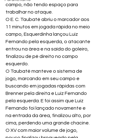
campo, não tendo espaço para 
trabalhar no ataque.
O E. C. Taubaté abriu o marcador aos 
11 minutos em jogada rápida no meio 
campo, Esquerdinha lançou Luiz 
Fernando pela esquerda, o atacante 
entrou na área e na saída do goleiro, 
finalizou de pé direito no campo 
esquerdo.
O Taubaté manteve o sistema de 
jogo, marcando em seu campo e 
buscando em jogadas rápidas com 
Brenner pela direita e Luiz Fernando 
pela esquerda. E foi assim que Luiz 
Fernando foi lançado novamente e 
na entrada da área, finalizou alto, por 
cima, perdendo uma grande chacine.
O XV com maior volume de jogo, 
pouco finalizou broqueado pela 