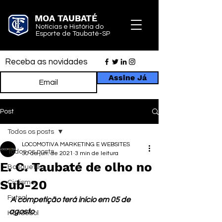
MOA TAUBATÉ
Notícias e História do
Esporte de Taubaté-SP
Receba as novidades
Assine Já
Post
Todos os posts
LOCOMOTIVA MARKETING E WEBSITES
Todos os posts
30 de jun. de 2021
3 min de leitura
E. C. Taubaté de olho no
Basquete
Sub-20
Ciclismo
Futsal
 A competição terá início em 05 de 
agosto 
Handebol