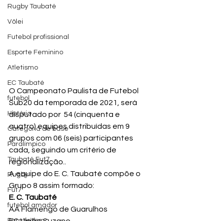
Rugby Taubaté
Vôlei
Futebol profissional
Esporte Feminino
Atletismo
EC Taubaté
O Campeonato Paulista de Futebol 
futebol
Sub20 da temporada de 2021, será 
História
disputado por  54 (cinquenta e 
quatro) equipes distribuídas em 9 
Categoria de base
grupos com 06 (seis) participantes 
Paralímpico
cada, seguindo um critério de 
Taubaté Fut7
regionalização..
A equipe do E. C. Taubaté compõe o 
Rugby
Grupo 8 assim formado:
Fut7
E. C. Taubaté
futebol amador
AA Flamengo de Guarulhos
EC União Suzano
Paratletismo